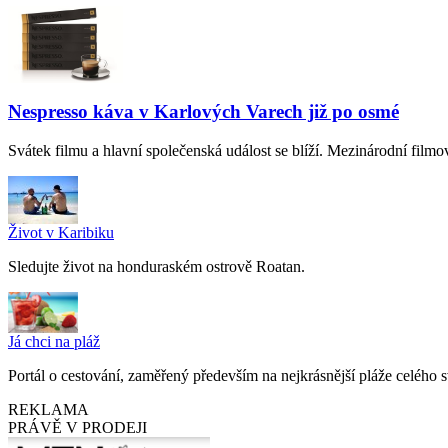
Nespresso káva v Karlových Varech již po osmé
Svátek filmu a hlavní společenská událost se blíží. Mezinárodní fil
Život v Karibiku
Sledujte život na honduraském ostrově Roatan.
Já chci na pláž
Portál o cestování, zaměřený především na nejkrásnější pláže celého s
REKLAMA
PRÁVĚ V PRODEJI