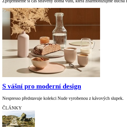
Zpříjemněme si čas strávený doma vůní, která zharmonizujme ducha i
S vášní pro moderní design
Nespresso představuje kolekci Nude vyrobenou z kávových slupek.
ČLÁNKY