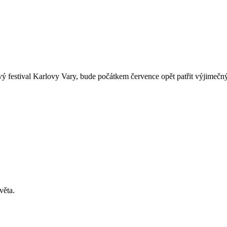
mový festival Karlovy Vary, bude počátkem července opět patřit výjime
věta.