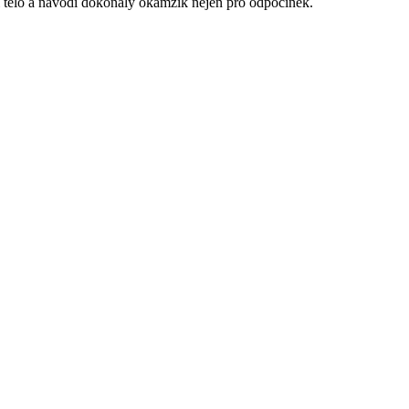
 tělo a navodí dokonalý okamžik nejen pro odpočinek.