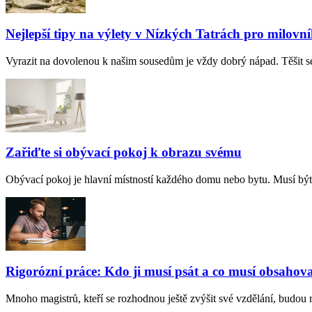
Nejlepší tipy na výlety v Nízkých Tatrách pro milovní
Vyrazit na dovolenou k našim sousedům je vždy dobrý nápad. Těšit s
Zařiďte si obývací pokoj k obrazu svému
Obývací pokoj je hlavní místností každého domu nebo bytu. Musí být 
Rigorózní práce: Kdo ji musí psát a co musí obsahov
Mnoho magistrů, kteří se rozhodnou ještě zvýšit své vzdělání, budou 