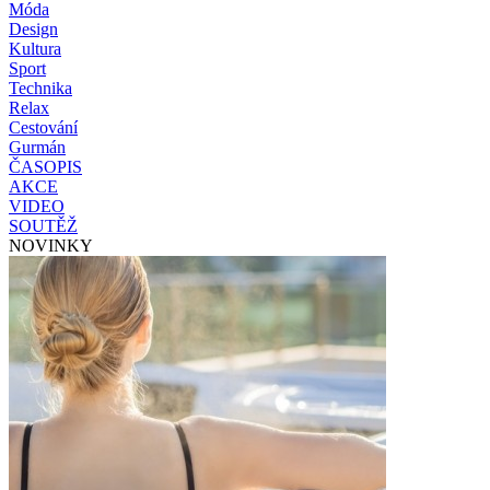
Móda
Design
Kultura
Sport
Technika
Relax
Cestování
Gurmán
ČASOPIS
AKCE
VIDEO
SOUTĚŽ
NOVINKY