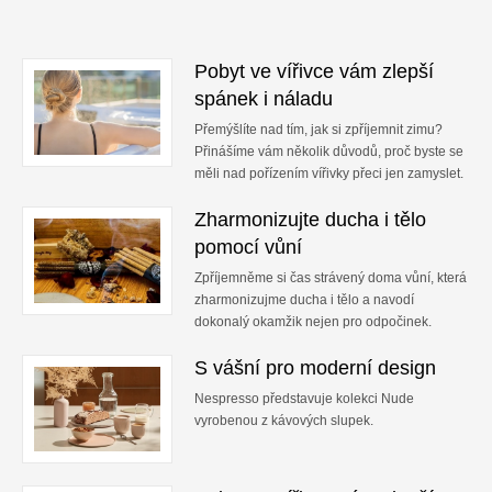
Pobyt ve vířivce vám zlepší
spánek i náladu
Přemýšlíte nad tím, jak si zpříjemnit zimu?
Přinášíme vám několik důvodů, proč byste se
měli nad pořízením vířivky přeci jen zamyslet.
Zharmonizujte ducha i tělo
pomocí vůní
Zpříjemněme si čas strávený doma vůní, která
zharmonizujme ducha i tělo a navodí
dokonalý okamžik nejen pro odpočinek.
S vášní pro moderní design
Nespresso představuje kolekci Nude
vyrobenou z kávových slupek.