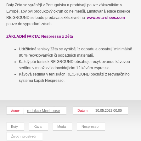
Boty Zèta se vyrábějí v Portugalsku a prodávají pouze zákazníkům v
Evropě, aby byl produktový okruh co nejmenší. Limitovaná edice kolekce
RE:GROUND se bude prodávat exkluzivně na
www.zeta-shoes.com
pouze do vyprodání zásob.
ZÁKLADNÍ FAKTA: Nespresso x Zèta
Udržitelné tenisky Zèta se vyrábějí z odpadu a obsahují minimálně
80 % recyklovaných či odpadních materiálů.
Každý pár tenisek RE:GROUND obsahuje recyklovanou kávovou
sedlinu v množství odpovídajícím 12 kávám espresso.
Kávová sedlina v teniskách RE:GROUND pochází z recyklačního
systému kapslí Nespresso.
redakce Menhouse
Datum:
30.05.2022 00:00
Autor:
Boty
Káva
Móda
Nespresso
Životní prostředí