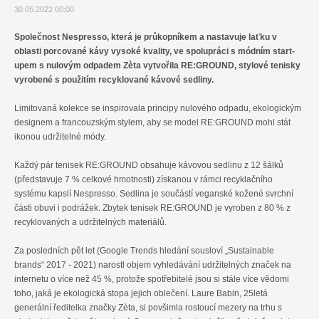
30.05.2022 00:00
Společnost Nespresso, která je průkopníkem a nastavuje laťku v
oblasti porcované kávy vysoké kvality, ve spolupráci s módním start-
upem s nulovým odpadem Zèta vytvořila RE:GROUND, stylové tenisky
vyrobené s použitím recyklované kávové sedliny.
Limitovaná kolekce se inspirovala principy nulového odpadu, ekologickým
designem a francouzským stylem, aby se model RE:GROUND mohl stát
ikonou udržitelné módy.
Každý pár tenisek RE:GROUND obsahuje kávovou sedlinu z 12 šálků
(představuje 7 % celkové hmotnosti) získanou v rámci recyklačního
systému kapslí Nespresso. Sedlina je součástí veganské kožené svrchní
části obuvi i podrážek. Zbytek tenisek RE:GROUND je vyroben z 80 % z
recyklovaných a udržitelných materiálů.
Za posledních pět let (Google Trends hledání sousloví „Sustainable
brands“ 2017 - 2021) narostl objem vyhledávání udržitelných značek na
internetu o více než 45 %, protože spotřebitelé jsou si stále více vědomi
toho, jaká je ekologická stopa jejich oblečení. Laure Babin, 25letá
generální ředitelka značky Zèta, si povšimla rostoucí mezery na trhu s