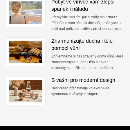
Pobyt ve vířivce vám zlepší
spánek i náladu
Přemýšlíte nad tím, jak si zpříjemnit zimu?
Přinášíme vám několik důvodů, proč byste se
měli nad pořízením vířivky přeci jen zamyslet.
Zharmonizujte ducha i tělo
pomocí vůní
Zpříjemněme si čas strávený doma vůní, která
zharmonizujme ducha i tělo a navodí
dokonalý okamžik nejen pro odpočinek.
S vášní pro moderní design
Nespresso představuje kolekci Nude
vyrobenou z kávových slupek.