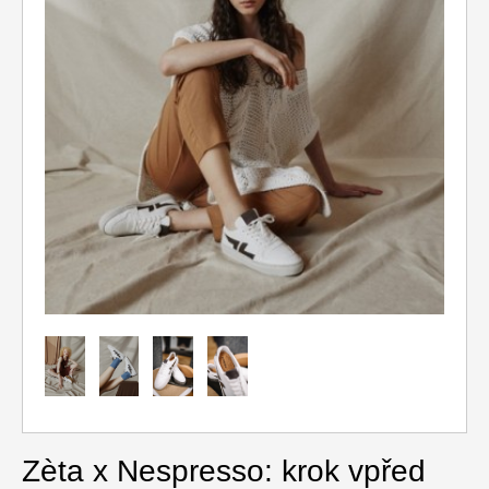
Relax
Cestování
Gurmán
Zèta x Nespresso: krok vpřed