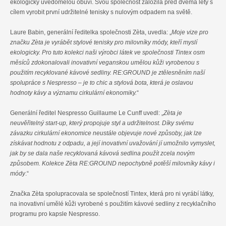
ekologicky uvědomělou obuví. Svou společnost založila před dvěma lety s
cílem vyrobit první udržitelné tenisky s nulovým odpadem na světě.
Laure Babin, generální ředitelka společnosti Zèta, uvedla: „
Moje vize pro
značku Zèta je vyrábět stylové tenisky pro milovníky módy, kteří myslí
ekologicky. Pro tuto kolekci naši výrobci látek ve společnosti Tintex osm
měsíců zdokonalovali inovativní veganskou umělou kůži vyrobenou s
použitím recyklované kávové sedliny. RE:GROUND je ztělesněním naší
spolupráce s Nespresso – je to chic a stylová bota, která je oslavou
hodnoty kávy a významu cirkulární ekonomiky.
“
Generální ředitel Nespresso Guillaume Le Cunff uvedl: „
Zèta je
neuvěřitelný start-up, který propojuje styl a udržitelnost. Díky svému
závazku cirkulární ekonomice neustále objevuje nové způsoby, jak lze
získávat hodnotu z odpadu, a její inovativní uvažování jí umožnilo vymyslet,
jak by se dala naše recyklovaná kávová sedlina použít zcela novým
způsobem. Kolekce Zèta RE:GROUND nepochybně potěší milovníky kávy i
módy
.“
Značka Zèta spolupracovala se společností Tintex, která pro ni vyrábí látky,
na inovativní umělé kůži vyrobené s použitím kávové sedliny z recyklačního
programu pro kapsle Nespresso.