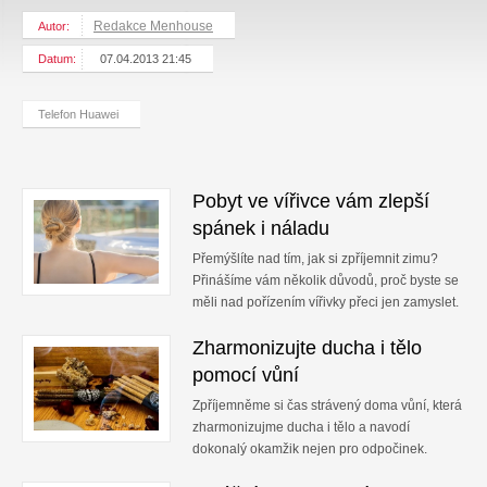
Redakce Menhouse
Autor:
Datum:
07.04.2013 21:45
Telefon Huawei
Pobyt ve vířivce vám zlepší
spánek i náladu
Přemýšlíte nad tím, jak si zpříjemnit zimu?
Přinášíme vám několik důvodů, proč byste se
měli nad pořízením vířivky přeci jen zamyslet.
Zharmonizujte ducha i tělo
pomocí vůní
Zpříjemněme si čas strávený doma vůní, která
zharmonizujme ducha i tělo a navodí
dokonalý okamžik nejen pro odpočinek.