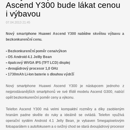
Ascend Y300 bude lákat cenou
i výbavou
07.04.2013 21:45
Nový smartphone Huawei Ascend Y300 nabídne skvělou výbavu a
bezkonkurenční cenu.
• Bezkonkurenční poměr cena/výkon
• OS Android 4.1 Jellly Bean
• 4palcový WVGA IPS (TFT LCD) displej
• dvoujádrový procesor 1,0 GHz
• 1730mAh Li-Ion baterie s dlouhou výdrží
Nový smartphone Huawei Ascend Y300 je nástupcem jednoho z
nejprodávanějších smartphonů ve své třídě modelu Ascend G300, nabízí
opět bezkonkurenční poměr ceny a výkonu.
Telefon Ascend Y300 má velmi kompaktní rozměry a díky zaobleným
hranám padne skvěle do ruky a ideálně se ovládá. Telefon využívá
operační systém Android 4.1 Jelly Bean, je vybaven 5megapixelovým
fotoaparátem s autofokusem a o svižný chod se stará dvoujádrový procesor