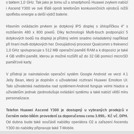
s taktem 1,0 GHz. Tak jako je tomu už u smartphonů Huawei zvykem nabízí
i Ascend Y300 ve své třídě oproti telefonům konkurenčních výrobců nižší
spotřebu energie a delší výdrž baterie.
Hlavním ovládacím prvkem je dotykový IPS displej s úhlopříčkou 4" s
rozlišením 480 x 800 pixelů. Díky technologii Multi-touch podporující 5
dotykových bodů na displeji je přístroj velmi snadno ovladatelný například
při hraní multi-dotykových her. Dvoujádrový procesor Qualcomm s frekvencí
1,0 GHz spolupracuje s 512 MB operační pamětí RAM a k dispozici je také
4 GB vnitřní paměti, kterou je možné rozšířit až do 32 GB pomocí microSD
paměťové karty.
V přístroji je nainstalován operační systém Google Android ve verzi 4.1
Jelly Bean, který je doplněn o uživatelské rozhraní Huawei Emotion UI.
Tato uživatelská nadstavba nad systémem Android funguje velmi hladce a
uživatelům jednak zjednodušuje ovládání systému a také nabízí větší míru
personalizace.
Telefon Huawei Ascend Y300 je dostupný u vybraných prodejců v
černém nebo bílém provedení za doporučenou cenu 3.990,- Kč vč. DPH.
Od dubna bude také součástí nabídky operátora O2 a zařazení Ascendu
Y300 do nabídky připravuje také T-Mobile.