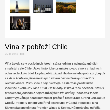
Relax
Cestování
Gurmán
Vína z pobřeží Chile
25.11.2016 00:00
Viña Leyda se v posledních letech stává jedním z nejuznávanějších
vinařství celé Chile. Jako historicky první pěstovalo víno v chladných
oblastech okolo údolí Leyda poblíž západního hornatého pobřeží. „L
eyda
se dá v kontextu jihoamerických vinařů bez nadsázky označit za
revolucionáře. První vína z nejchladnější části Chile představilo
vinařství světu už v roce 1998. Od té doby získalo řadu ocenění i status
producenta jednoho z nejprestižnějších vín odrůdy Pinot Noir v celé
zemi,
“ vysvětluje head sommelier pražské restaurace Grand Cru Jakub
Čebiš. Produkty tohoto vinařství distribuuje v České republice a na
Slovensku společnost Premier Wines & Spirits. Některá vína od Viña