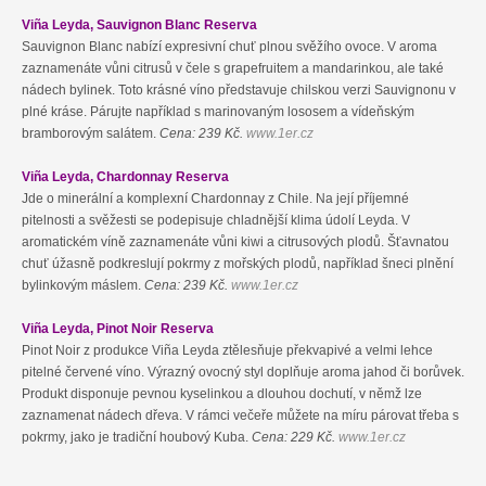
Viña Leyda, Sauvignon Blanc Reserva
Sauvignon Blanc nabízí expresivní chuť plnou svěžího ovoce. V aroma
zaznamenáte vůni citrusů v čele s grapefruitem a mandarinkou, ale také
nádech bylinek. Toto krásné víno představuje chilskou verzi Sauvignonu v
plné kráse. Párujte například s marinovaným lososem a vídeňským
bramborovým salátem.
Cena: 239 Kč.
www.1er.cz
Viña Leyda, Chardonnay Reserva
Jde o minerální a komplexní Chardonnay z Chile. Na její příjemné
pitelnosti a svěžesti se podepisuje chladnější klima údolí Leyda. V
aromatickém víně zaznamenáte vůni kiwi a citrusových plodů. Šťavnatou
chuť úžasně podkreslují pokrmy z mořských plodů, například šneci plnění
bylinkovým máslem.
Cena: 239 Kč.
www.1er.cz
Viña Leyda, Pinot Noir Reserva
Pinot Noir z produkce Viña Leyda ztělesňuje překvapivé a velmi lehce
pitelné červené víno. Výrazný ovocný styl doplňuje aroma jahod či borůvek.
Produkt disponuje pevnou kyselinkou a dlouhou dochutí, v němž lze
zaznamenat nádech dřeva. V rámci večeře můžete na míru párovat třeba s
pokrmy, jako je tradiční houbový Kuba.
Cena: 229 Kč.
www.1er.cz