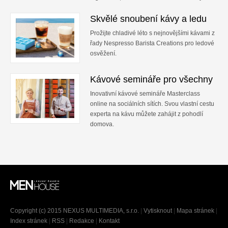
Skvělé snoubení kávy a ledu
Prožijte chladivé léto s nejnovějšími kávami z
řady Nespresso Barista Creations pro ledové
osvěžení.
Kávové semináře pro všechny
Inovativní kávové semináře Masterclass
online na sociálních sítích. Svou vlastní cestu
experta na kávu můžete zahájit z pohodlí
domova.
Copyright (c) 2015 NEXUS MULTIMEDIA, s.r.o.
|
Vytisknout
|
Mapa stránek
|
Index stránek
|
RSS
|
Redakce
|
Kontakt