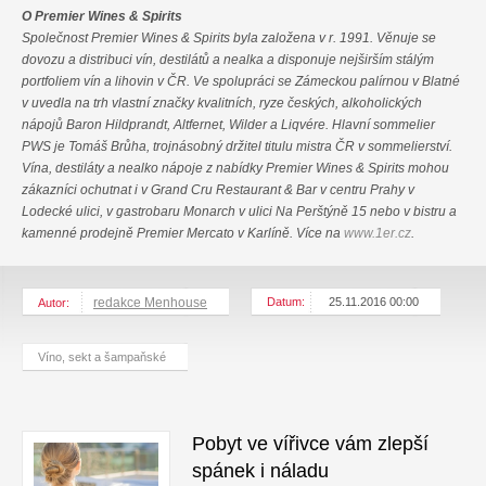
O Premier Wines & Spirits
Společnost Premier Wines & Spirits byla založena v r. 1991. Věnuje se
dovozu a distribuci vín, destilátů a nealka a disponuje nejširším stálým
portfoliem vín a lihovin v ČR. Ve spolupráci se Zámeckou palírnou v Blatné
v uvedla na trh vlastní značky kvalitních, ryze českých, alkoholických
nápojů Baron Hildprandt, Altfernet, Wilder a Liqvére. Hlavní sommelier
PWS je Tomáš Brůha, trojnásobný držitel titulu mistra ČR v sommelierství.
Vína, destiláty a nealko nápoje z nabídky Premier Wines & Spirits mohou
zákazníci ochutnat i v Grand Cru Restaurant & Bar v centru Prahy v
Lodecké ulici, v gastrobaru Monarch v ulici Na Perštýně 15 nebo v bistru a
kamenné prodejně Premier Mercato v Karlíně. Více na
www.1er.cz
.
redakce Menhouse
Datum:
25.11.2016 00:00
Autor:
Víno, sekt a šampaňské
Pobyt ve vířivce vám zlepší
spánek i náladu