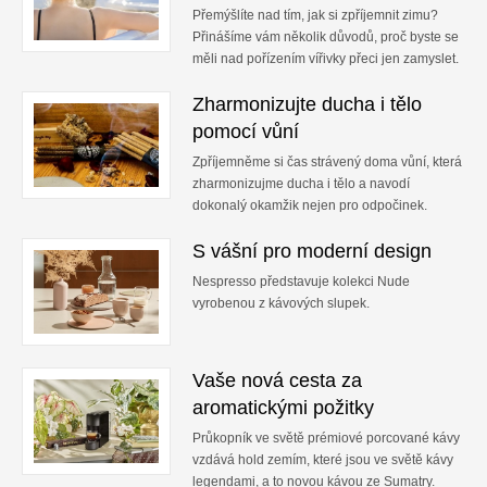
Přemýšlíte nad tím, jak si zpříjemnit zimu?
Přinášíme vám několik důvodů, proč byste se
měli nad pořízením vířivky přeci jen zamyslet.
Zharmonizujte ducha i tělo
pomocí vůní
Zpříjemněme si čas strávený doma vůní, která
zharmonizujme ducha i tělo a navodí
dokonalý okamžik nejen pro odpočinek.
S vášní pro moderní design
Nespresso představuje kolekci Nude
vyrobenou z kávových slupek.
Vaše nová cesta za
aromatickými požitky
Průkopník ve světě prémiové porcované kávy
vzdává hold zemím, které jsou ve světě kávy
legendami, a to novou kávou ze Sumatry.