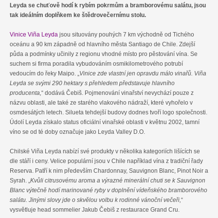
Leyda se chuťově hodí k rybím pokrmům a bramborovému salátu, jsou
tak ideálním doplňkem ke štědrovečernímu stolu.
Vinice Viña Leyda
jsou situovány pouhých 7 km východně od Tichého
oceánu a 90 km západně od hlavního města Santiago de Chile. Zdejší
půda a podmínky učinily z regionu vhodné místo pro pěstování vína. Se
suchem si firma poradila vybudováním osmikilometrového potrubí
vedoucím do řeky Maipo. „
Vinice zde vlastní jen opravdu málo vinařů. Viña
Leyda se svými 290 hektary s přehledem představuje hlavního
producenta,
“ dodává Čebiš. Pojmenování vinařství nevychází pouze z
názvu oblasti, ale také ze starého vlakového nádraží, které vyhořelo v
osmdesátých letech. Silueta tehdejší budovy dodnes tvoří logo společnosti.
Údolí Leyda získalo status oficiální vinařské oblasti v květnu 2002, tamní
víno se od té doby označuje jako Leyda Valley D.O.
Chilské Viña Leyda nabízí své produkty v několika kategoriích lišících se
dle stáří i ceny. Velice populární jsou v Chile například vína z tradiční řady
Reserva. Patří k nim především Chardonnay, Sauvignon Blanc, Pinot Noir a
Syrah. „
Kvůli citrusovému aroma a výrazné minerální chuti se k Sauvignon
Blanc výtečně hodí marinované ryby v doplnění vídeňského bramborového
salátu. Jinými slovy jde o skvělou volbu k rodinné vánoční večeři,
“
vysvětluje head sommelier Jakub Čebiš z restaurace Grand Cru.