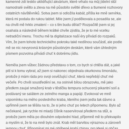
kamenné zdi lesklo uklidňující akvárium, které vrhalo na můj jídelní stůl
namodralé světlo a zleva na mě působilo světlé dřevo a tlumené rozhovory
ostatních návštěvníků. Sotva jsem si odložila kabát, přišla ke mně servírka,
která mi podala do rukou tablet. Mile jsem jí poděkovala a posadila se, ale
na chvíli mě hrklo zmatení – co s tím budu dělat? Rozpačitě jsem si jej
osahala a následně během krátké chvíle zjistila, že je to mé vcelku
netradiční menu. Trochu mě ta digitalizace naší éry přivádí do rozpaků.
Vím, že jsem tohoto technického pokroku také nedílnou součástí, ale podle
mě se nic nevyrovná krásným působivým deskám, které vám úhledným
písmem pozvolna přivádí chuť k dobrému jídlu.
Neměla jsem vůbec žádnou představu o tom, co bych si chtěla dát, a jaké
pití si k tomu vybrat, až jsem si nakonec objednala okurkovou limonádu,
protože ji mám ráda pro svoji osvěžující chuť, která nepřebíjí chuť mé
večeře. Po chvíli soustředění se, na oslnivě bílou obrazovku, mě jako
předkrm zaujal smažený krab v těstíčku tempura ochucený pikantní solí a
podávaný se salátem ze zelného manga a papáji. Evokoval ve mně
vzpomínku na mého posledního kraba, kterého jsem jedla tak dávno a
upřímně jsem se těšila na to, že si jeho chuť po letech připomenu. Bylo až
nečekané, jak rychle mi mladý číšník naservíroval předkrm na stůl, a
protože jsem měla po dlouhém odpoledni hlad, příjemně mě to překvapilo
a myslím si, že to na mně bylo znát. Krab měl barvitou výraznou a zároveň
jemnou chuť. Připomínal mi mé oblíbené krabí chipsy, pro které si občas