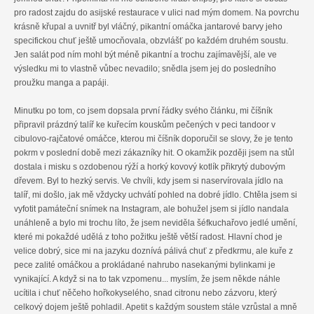
pro radost zajdu do asijské restaurace v ulici nad mým domem. Na povrchu
krásně křupal a uvnitř byl vláčný, pikantní omáčka jantarové barvy jeho
specifickou chuť ještě umocňovala, obzvlášť po každém druhém soustu.
Jen salát pod ním mohl být méně pikantní a trochu zajímavější, ale ve
výsledku mi to vlastně vůbec nevadilo; snědla jsem jej do posledního
proužku manga a papáji.
Minutku po tom, co jsem dopsala první řádky svého článku, mi číšník
připravil prázdný talíř ke kuřecím kouskům pečených v peci tandoor v
cibulovo-rajčatové omáčce, kterou mi číšník doporučil se slovy, že je tento
pokrm v poslední době mezi zákazníky hit. O okamžik později jsem na stůl
dostala i misku s ozdobenou rýží a horký kovový kotlík přikrytý dubovým
dřevem. Byl to hezký servis. Ve chvíli, kdy jsem si naservírovala jídlo na
talíř, mi došlo, jak mě vždycky uchvátí pohled na dobré jídlo. Chtěla jsem si
vyfotit památeční snímek na Instagram, ale bohužel jsem si jídlo nandala
unáhleně a bylo mi trochu líto, že jsem neviděla šéfkuchařovo jedlé umění,
které mi pokaždé udělá z toho požitku ještě větší radost. Hlavní chod je
velice dobrý, sice mi na jazyku doznívá pálivá chuť z předkrmu, ale kuře z
pece zalité omáčkou a prokládané nahrubo nasekanými bylinkami je
vynikající. A když si na to tak vzpomenu... myslím, že jsem někde náhle
ucítila i chuť něčeho hořkokyselého, snad citronu nebo zázvoru, který
celkový dojem ještě pohladil. Apetit s každým soustem stále vzrůstal a mně