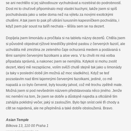
se ani nechtělo si jej sáhodlouze vychutnávat a rozebírat do podrobností.
Dost mi to chuťově připomínalo moji vlastní kuchyni, takže jsem si spíš
pochutnávala jako u sebe doma než na výletu za novými exotickými
chutěmi. A tak jsem to pak při utírání luxusním kapesníčkem pochválila, i
když jsem pár soust na talíři nechala – těšila sem se na dezert.
Dopíjela jsem limonádu a pročítala si na tabletu názvy dezertů. Chtěla jsem
si původně objednat rýžové knedlíčky plněné pastou z červených fazolí, ale
uchvátila mě zmrzlina ze zeleného čaje ochucená medem a podávaná s
těmi samými červenými fazolkami a aloe vera. V tu chvíli mi má volba
připadala správná, a nakonec jsem se nemýlila. Kdykoli si mohu zvolit
dezert, který mě nezaplácne, volím svěží chutě stejně tak jako u limonády
(a taky v poslední době jím možná až moc sladkého). Když se teď
pozastavím nad těmi tajemnými červenými fazolkami, jediné, co mě
napadá a co bylo červené, byly kousky jahod, což mě trochu zpětně mate.
Možná jsem si pod nevšedním názvem představovala něco jiného. Jenže
nic nemění na tom, že jsem se dobře a důstojně najedla a oficiálně tím
zahájila poklidný večer, jaký si zasloužím. Bylo fajn sníst celé tři chody a
cítit se najedená, ale ne přeplněná a také dobře obsloužená. Bravo.
Asian Temple
Bílkova 13, 110 00 Praha 1