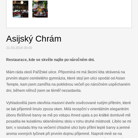
Relax
Cestování
Gurmán
Asijský Chrám
21.03.2016 00:00
Restaurace, kde se skvěle najíte po náročném dni.
Mám ráda okolí Pařížské ulice. Připomíná mi má školní léta strávená na
prvním stupni osmiletého gymnázia, které stojí jen ulici opodál od Asian
Temple, kam jsem zamířila na poklidnou večeři po náročném uspěchaném
dni, během něhož jsem se téměř nezastavila.
Vyhladovělá jsem otevřela masivní dveře osvěcované rudým přítmím, které
se tak příjemně linulo zpoza oken. Milá recepční v orientálním elegantním
úboru třešňové barvy se mě po vstupu ihned ujala a po krátké domluvě mě
posadila ke kulatému skleněnému stolu v rohu druhé místnosti. Líbilo se mi
tam; v souladu tmy na večerní chladné ulici bylo přítmí teplé barvy a jemné
aroma vonných tyčinek při prvním dojmu příjemné. Naproti mně se na