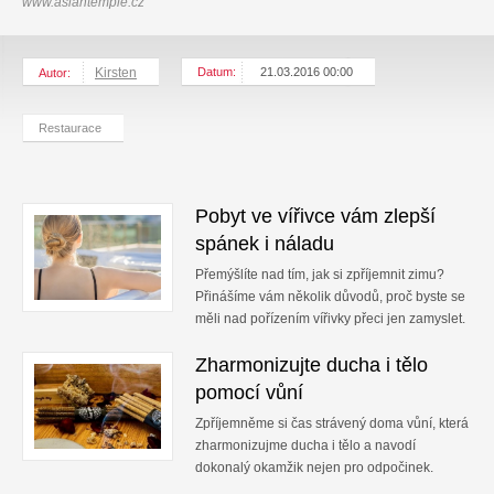
www.asiantemple.cz
Kirsten
Datum:
21.03.2016 00:00
Autor:
Restaurace
Pobyt ve vířivce vám zlepší
spánek i náladu
Přemýšlíte nad tím, jak si zpříjemnit zimu?
Přinášíme vám několik důvodů, proč byste se
měli nad pořízením vířivky přeci jen zamyslet.
Zharmonizujte ducha i tělo
pomocí vůní
Zpříjemněme si čas strávený doma vůní, která
zharmonizujme ducha i tělo a navodí
dokonalý okamžik nejen pro odpočinek.