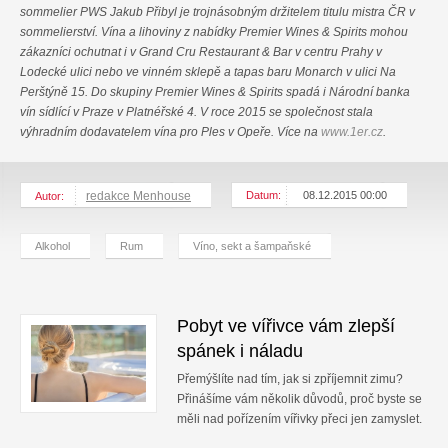
sommelier PWS Jakub Přibyl je trojnásobným držitelem titulu mistra ČR v
sommelierství. Vína a lihoviny z nabídky Premier Wines & Spirits mohou
zákazníci ochutnat i v Grand Cru Restaurant & Bar v centru Prahy v
Lodecké ulici nebo ve vinném sklepě a tapas baru Monarch v ulici Na
Perštýně 15. Do skupiny Premier Wines & Spirits spadá i Národní banka
vín sídlící v Praze v Platnéřské 4. V roce 2015 se společnost stala
výhradním dodavatelem vína pro Ples v Opeře. Více na
www.1er.cz
.
redakce Menhouse
Datum:
08.12.2015 00:00
Autor:
Alkohol
Rum
Víno, sekt a šampaňské
Pobyt ve vířivce vám zlepší
spánek i náladu
Přemýšlíte nad tím, jak si zpříjemnit zimu?
Přinášíme vám několik důvodů, proč byste se
měli nad pořízením vířivky přeci jen zamyslet.