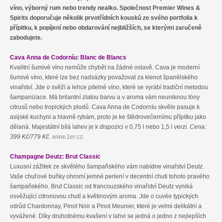
víno, výborný rum nebo trendy nealko. Společnost Premier Wines &
Spirits doporučuje několik prvotřídních kousků ze svého portfolia k
přípitku, k popíjení nebo obdarování nejbližších, se kterými zaručeně
zabodujete.
Cava Anna de Codorníu: Blanc de Blancs
Kvalitní šumivé víno nemůže chybět na žádné oslavě. Cava je moderní
šumivé víno, které lze bez nadsázky považovat za klenot španělského
vinařství. Jde o svěží a lehce pitelné víno, které se vyrábí tradiční metodou
šampanizace. Má brilantní zlatou barvu a v aroma vám neuniknou tóny
citrusů nebo tropických plodů. Cava Anna de Codorníu skvěle pasuje k
asijské kuchyni a hlavně rybám, proto je ke štědrovečernímu přípitku jako
dělaná. Majestátní bílá lahev je k dispozici v 0,75 l nebo 1,5 l verzi.
Cena:
399 Kč/779 Kč
.
www.1er.cz
.
Champagne Deutz: Brut Classic
Luxusní zážitek ze skvělého šampaňského vám nabídne vinařství Deutz.
Vaše chuťové buňky ohromí jemné perlení v decentní chuti tohoto pravého
šampaňského. Brut Classic od francouzského vinařství Deutz vyniká
osvěžující citronovou chutí a květinovým aroma. Jde o cuvée typických
odrůd Chardonnay, Pinot Noir a Pinot Meunier, které je velmi delikátní a
vyvážené. Díky druhotnému kvašení v lahvi se jedná o jedno z nejlepších