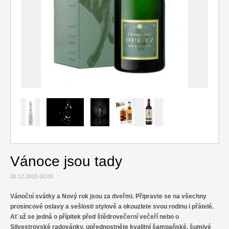
Relax
Cestování
Gurmán
Vánoce jsou tady
08.12.2015 00:00
Vánoční svátky a Nový rok jsou za dveřmi. Připravte se na všechny
prosincové oslavy a sešlosti stylově a okouzlete svou rodinu i přátelé.
Ať už se jedná o přípitek před štědrovečerní večeří nebo o
Silvestrovské radovánky, upřednostněte kvalitní šampaňské, šumivé