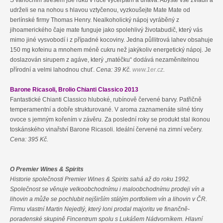
udrželi se na nohou s hlavou vztyčenou, vyzkoušejte Mate Mate od
berlínské firmy Thomas Henry. Nealkoholický nápoj vyráběný z
jihoamerického čaje mate funguje jako spolehlivý životabudič, který vás
mimo jiné vysvobodí i z případné kocoviny. Jedna půllitrová lahev obsahuje
150 mg kofeinu a mnohem méně cukru než jakýkoliv energetický nápoj. Je
doslazován sirupem z agáve, který „matéčku“ dodává nezaměnitelnou
přírodní a velmi lahodnou chuť.
Cena: 39 Kč.
www.1er.cz
.
Barone Ricasoli, Brolio Chianti Classico 2013
Fantastické Chianti Classico hluboké, rubínově červené barvy. Patřičně
temperamentní a dobře strukturované. V aroma zaznamenáte silné tóny
ovoce s jemným kořením v závěru. Za poslední roky se produkt stal ikonou
toskánského vinařství Barone Ricasoli. Ideální červené na zimní večery.
Cena: 395 Kč.
O Premier Wines & Spirits
Historie společnosti Premier Wines & Spirits sahá až do roku 1992.
Společnost se věnuje velkoobchodnímu i maloobchodnímu prodeji vín a
lihovin a může se pochlubit nejširším stálým portfoliem vín a lihovin v ČR.
Firmu vlastní Martin Nejedlý, který loni prodal majoritu ve finančně-
poradenské skupině Fincentrum spolu s Lukášem Nádvorníkem. Hlavní