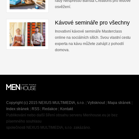
řady Nespresso Barista Creations pro ledové
osvěžení.
Kávové semináře pro všechny
Inovativní kávové semináře Masterclass
online na sociálních sítích. Svou vlastní cestu
experta na kávu můžete zahájit z pohodlí
domova.
Copyright (c) 2015 NEXUS MULTIMEDIA, s.r.o.
|
Vytisknout
|
Mapa stránek
|
Index stránek
|
RSS
|
Redakce
|
Kontakt
Publikování nebo další šíření obsahu serveru Menhouse.eu je bez
písemného souhlasu
společnosti NEXUS MULTIMEDIA, s.r.o. zakázáno.