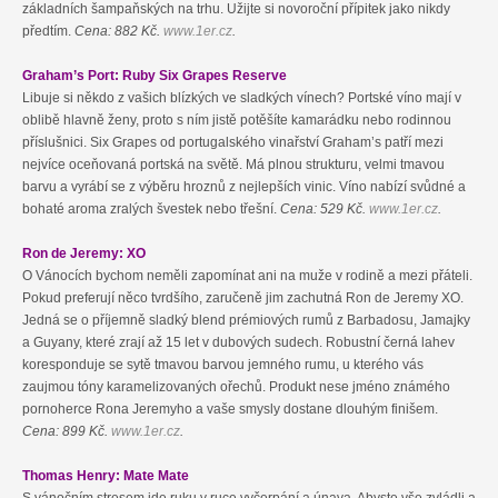
základních šampaňských na trhu. Užijte si novoroční přípitek jako nikdy
předtím.
Cena: 882 Kč.
www.1er.cz
.
Graham’s Port: Ruby Six Grapes Reserve
Libuje si někdo z vašich blízkých ve sladkých vínech? Portské víno mají v
oblibě hlavně ženy, proto s ním jistě potěšíte kamarádku nebo rodinnou
příslušnici. Six Grapes od portugalského vinařství Graham’s patří mezi
nejvíce oceňovaná portská na světě. Má plnou strukturu, velmi tmavou
barvu a vyrábí se z výběru hroznů z nejlepších vinic. Víno nabízí svůdné a
bohaté aroma zralých švestek nebo třešní.
Cena: 529 Kč.
www.1er.cz
.
Ron de Jeremy: XO
O Vánocích bychom neměli zapomínat ani na muže v rodině a mezi přáteli.
Pokud preferují něco tvrdšího, zaručeně jim zachutná Ron de Jeremy XO.
Jedná se o příjemně sladký blend prémiových rumů z Barbadosu, Jamajky
a Guyany, které zrají až 15 let v dubových sudech. Robustní černá lahev
koresponduje se sytě tmavou barvou jemného rumu, u kterého vás
zaujmou tóny karamelizovaných ořechů. Produkt nese jméno známého
pornoherce Rona Jeremyho a vaše smysly dostane dlouhým finišem.
Cena: 899 Kč.
www.1er.cz
.
Thomas Henry: Mate Mate
S vánočním stresem jde ruku v ruce vyčerpání a únava. Abyste vše zvládli a