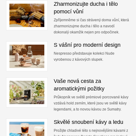
Zharmonizujte ducha i tělo
pomocí vůní
Zpříjemněme si čas strávený doma vůní, která
zharmonizujme ducha i tělo a navodí
dokonalý okamžik nejen pro odpočinek.
S vášní pro moderní design
Nespresso představuje kolekci Nude
vyrobenou z kávových slupek.
Vaše nová cesta za
aromatickými požitky
Průkopník ve světě prémiové porcované kávy
vzdává hold zemím, které jsou ve světě kávy
legendami, a to novou kávou ze Sumatry.
Skvělé snoubení kávy a ledu
Prožijte chladivé léto s nejnovějšími kávami z