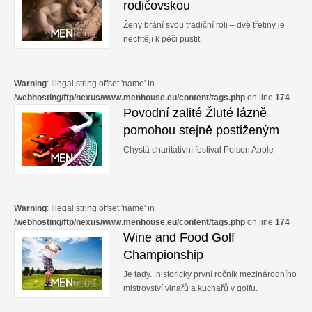
rodičovskou
Ženy brání svou tradiční roli – dvě třetiny je
nechtějí k péči pustit.
Warning
: Illegal string offset 'name' in
/webhosting/ftp/nexus/www.menhouse.eu/content/tags.php
on line
174
Povodní zalité Žluté lázně
pomohou stejně postiženým
Chystá charitativní festival Poison Apple
Warning
: Illegal string offset 'name' in
/webhosting/ftp/nexus/www.menhouse.eu/content/tags.php
on line
174
Wine and Food Golf
Championship
Je tady...historicky první ročník mezinárodního
mistrovství vinařů a kuchařů v golfu.