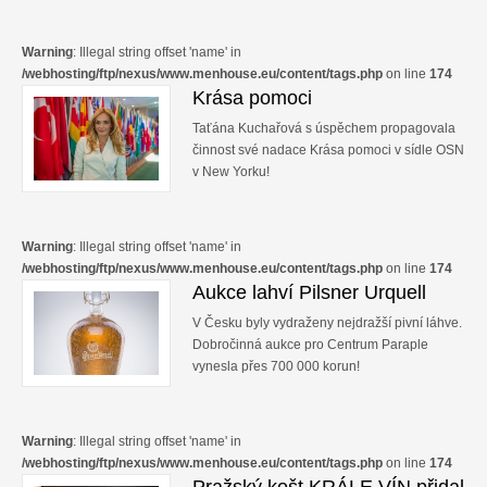
Warning
: Illegal string offset 'name' in
/webhosting/ftp/nexus/www.menhouse.eu/content/tags.php
on line
174
Krása pomoci
Taťána Kuchařová s úspěchem propagovala
činnost své nadace Krása pomoci v sídle OSN
v New Yorku!
Warning
: Illegal string offset 'name' in
/webhosting/ftp/nexus/www.menhouse.eu/content/tags.php
on line
174
Aukce lahví Pilsner Urquell
V Česku byly vydraženy nejdražší pivní láhve.
Dobročinná aukce pro Centrum Paraple
vynesla přes 700 000 korun!
Warning
: Illegal string offset 'name' in
/webhosting/ftp/nexus/www.menhouse.eu/content/tags.php
on line
174