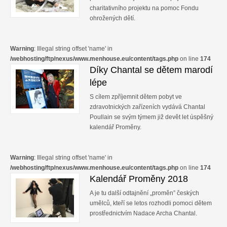
charitativního projektu na pomoc Fondu
ohrožených dětí.
Warning
: Illegal string offset 'name' in
/webhosting/ftp/nexus/www.menhouse.eu/content/tags.php
on line
174
Díky Chantal se dětem marodí
lépe
S cílem zpříjemnit dětem pobyt ve
zdravotnických zařízeních vydává Chantal
Poullain se svým týmem již devět let úspěšný
kalendář Proměny.
Warning
: Illegal string offset 'name' in
/webhosting/ftp/nexus/www.menhouse.eu/content/tags.php
on line
174
Kalendář Proměny 2018
A je tu další odtajnění „proměn” českých
umělců, kteří se letos rozhodli pomoci dětem
prostřednictvím Nadace Archa Chantal.