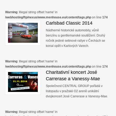
Warning
: Illegal string offset 'name' in
/webhosting/ftp/nexus/www.menhouse.eu/content/tags.php
on line
174
Carlsbad Classic 2014
Nádherné historické automobily, vůně
benzínu a gentlemanské soutěžení. Druhý
ročník jediné setinové rallye v Čechách se
konal opět v Karlových Varech.
Warning
: Illegal string offset 'name' in
/webhosting/ftp/nexus/www.menhouse.eu/content/tags.php
on line
174
Charitativní koncert José
Carrerase a Vanessy-Mae
Společnost CENTRAL GROUP pořádá v
listopadu v pražské O2 areně unikátní
dvojkoncert José Carrerase a Vanessy-Mae.
Warning
: Illegal string offset 'name' in