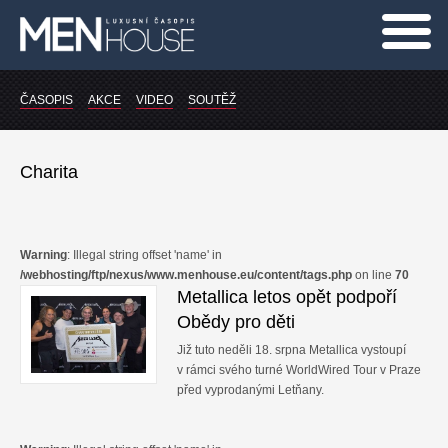
Auto-Moto
ČASOPIS
AKCE
VIDEO
SOUTĚŽ
Lifestyle
Charita
Modelky
Osobnost
Warning
: Illegal string offset 'name' in
Móda
/webhosting/ftp/nexus/www.menhouse.eu/content/tags.php
on line
70
Metallica letos opět podpoří
Design
Obědy pro děti
Již tuto neděli 18. srpna Metallica vystoupí
Kultura
v rámci svého turné WorldWired Tour v Praze
před vyprodanými Letňany.
Sport
Technika