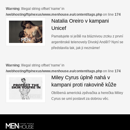
Warning
: Illegal string offset 'name' in
/webhosting/ftp/nexus/www.menhouse.eu/content/tags.php
on line
174
Natalia Oreiro v kampani
Unicef
Pamatujete si ještě na bláznivou zrzku z první
argentinské telenovely Divoký Anděl? Nyní se
představila tak, jak ji neznáme!
Warning
: Illegal string offset 'name' in
/webhosting/ftp/nexus/www.menhouse.eu/content/tags.php
on line
174
Miley Cyrus úplně nahá v
kampani proti rakovině kůže
Oblíbená americká zpěvačka a herečka Miley
Cyrus se umí postavit za dobrou věc.