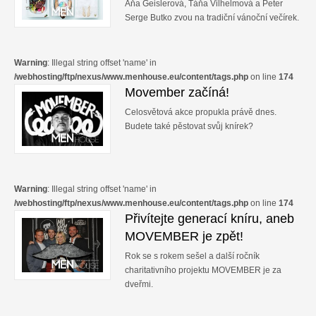
Aňa Geislerová, Táňa Vilhelmová a Peter
Serge Butko zvou na tradiční vánoční večírek.
Warning
: Illegal string offset 'name' in
/webhosting/ftp/nexus/www.menhouse.eu/content/tags.php
on line
174
Movember začíná!
Celosvětová akce propukla právě dnes.
Budete také pěstovat svůj knírek?
Warning
: Illegal string offset 'name' in
/webhosting/ftp/nexus/www.menhouse.eu/content/tags.php
on line
174
Přivítejte generací kníru, aneb
MOVEMBER je zpět!
Rok se s rokem sešel a další ročník
charitativního projektu MOVEMBER je za
dveřmi.