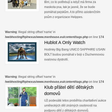
těm, co to potřebují a když má firma za
maskota psa, tak je jasné, že se bude
pomáhat pejskům. A to přímo asistenčním
psům z organizace Helppes.
Warning
: Illegal string offset 'name' in
/webhosting/ftp/nexus/www.menhouse.eu/content/tags.php
on line
174
Hublot A Only Watch
Hodinky Big Bang UNICO SAPPHIRE USAIN
BOLT budou pomáhat v boji s Duchennovou
svalovou dystrofií.
Warning
: Illegal string offset 'name' in
/webhosting/ftp/nexus/www.menhouse.eu/content/tags.php
on line
174
Klub přátel dětí dětských
domovů
Už podesáté letos proběhla charitativní aukce
uměleckých děl známých osobností na
podporu dětí z dětských domovů.