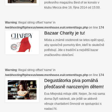
profesního magazínu Best of se konalo v
klubu Mecca dne 16. října 2014 od 15:00.
Warning
: Illegal string offset 'name' in
/webhosting/ftp/nexus/www.menhouse.eu/content/tags.php
on line
174
Bazaar Charity je tu!
Móda a známé osobnosti se letos opět spojí,
aby společně pomohly těm, kteří to skutečně
potřebují. Jde o tradiční a největší bazar
značkového oblečení.
Warning
: Illegal string offset 'name' in
/webhosting/ftp/nexus/www.menhouse.eu/content/tags.php
on line
174
Degustátorka piva pomáhá
předčasně narozeným dětem!
Eva Mlejnská miluje děti. Nejen, že má sama
doma čtyři ratolesti, ale ještě se aktivně
věnuje charitativní činnosti ve spolupráci s
nadací N.