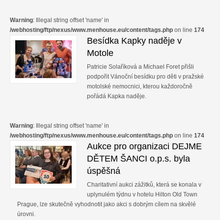
Warning
: Illegal string offset 'name' in
/webhosting/ftp/nexus/www.menhouse.eu/content/tags.php
on line
174
Besídka Kapky naděje v
Motole
Patricie Solaříková a Michael Foret přišli
podpořit Vánoční besídku pro děti v pražské
motolské nemocnici, kterou každoročně
pořádá Kapka naděje.
Warning
: Illegal string offset 'name' in
/webhosting/ftp/nexus/www.menhouse.eu/content/tags.php
on line
174
Aukce pro organizaci DEJME
DĚTEM ŠANCI o.p.s. byla
úspěšná
Charitativní aukci zážitků, která se konala v
uplynulém týdnu v hotelu Hilton Old Town
Prague, lze skutečně vyhodnotit jako akci s dobrým cílem na skvělé
úrovni.