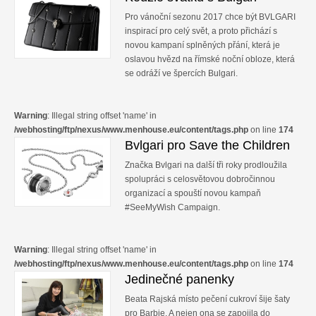
Pro vánoční sezonu 2017 chce být BVLGARI
inspirací pro celý svět, a proto přichází s
novou kampaní splněných přání, která je
oslavou hvězd na římské noční obloze, která
se odráží ve špercích Bulgari.
Warning
: Illegal string offset 'name' in
/webhosting/ftp/nexus/www.menhouse.eu/content/tags.php
on line
174
Bvlgari pro Save the Children
Značka Bvlgari na další tři roky prodloužila
spolupráci s celosvětovou dobročinnou
organizací a spouští novou kampaň
#SeeMyWish Campaign.
Warning
: Illegal string offset 'name' in
/webhosting/ftp/nexus/www.menhouse.eu/content/tags.php
on line
174
Jedinečné panenky
Beata Rajská místo pečení cukroví šije šaty
pro Barbie. A nejen ona se zapojila do