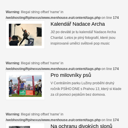
Warning
: Illegal string offset 'name' in
/webhosting/ftp/nexus/www.menhouse.eu/content/tags.php
on line
174
Kalendář Nadace Archa
Již po deváté je tu kalendář Nadace Archa
Chantal. Letos je plný fotografií, které jsou
inspirované umělci světové pop music
Warning
: Illegal string offset 'name' in
/webhosting/ftp/nexus/www.menhouse.eu/content/tags.php
on line
174
Pro milovníky psů
V Centrálním parku Lužiny proběhl druhý
ročník PSÍHO DNE s Prahou 13, který si klade
za cíl pomoci pejskům bez domova.
Warning
: Illegal string offset 'name' in
/webhosting/ftp/nexus/www.menhouse.eu/content/tags.php
on line
174
Na ochranu divokých slonů