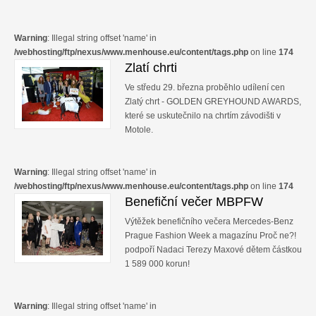
Warning
: Illegal string offset 'name' in
/webhosting/ftp/nexus/www.menhouse.eu/content/tags.php
on line
174
Zlatí chrti
Ve středu 29. března proběhlo udílení cen
Zlatý chrt - GOLDEN GREYHOUND AWARDS,
které se uskutečnilo na chrtím závodišti v
Motole.
Warning
: Illegal string offset 'name' in
/webhosting/ftp/nexus/www.menhouse.eu/content/tags.php
on line
174
Benefiční večer MBPFW
Výtěžek benefičního večera Mercedes-Benz
Prague Fashion Week a magazínu Proč ne?!
podpoří Nadaci Terezy Maxové dětem částkou
1 589 000 korun!
Warning
: Illegal string offset 'name' in