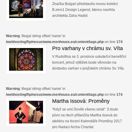
Značka Bulgari představila novou kolekci
B.zero1 Design Legend, kterou navrhla
architekta Zaha Hadid.
Warning
: Illegal string offset 'name' in
/webhosting/ftp/nexus/www.menhouse.eu/content/tags.php
on line
174
Pro varhany v chrámu sv. Víta
V Rudolfina se 3. prosince uskuteční benefiční
koncert, jehož výtěžek bude věnován na
dostavbu varhan v pražském chrámu Sv. Víta.
Warning
: Illegal string offset 'name' in
/webhosting/ftp/nexus/www.menhouse.eu/content/tags.php
on line
174
Martha Issová: Proměny
"Když se umí člověk všemu smát". S touto
písni na rtech přitančila Martha Issová do
ateliéru na focení Kalendáře Proměny 2017
pro Nadaci Archa Chantal.