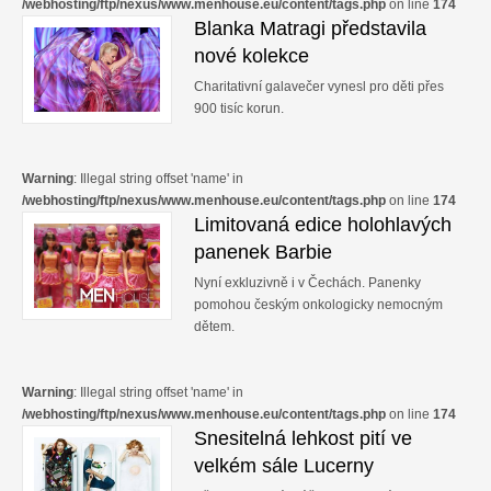
/webhosting/ftp/nexus/www.menhouse.eu/content/tags.php
on line
174
Blanka Matragi představila
nové kolekce
Charitativní galavečer vynesl pro děti přes
900 tisíc korun.
Warning
: Illegal string offset 'name' in
/webhosting/ftp/nexus/www.menhouse.eu/content/tags.php
on line
174
Limitovaná edice holohlavých
panenek Barbie
Nyní exkluzivně i v Čechách. Panenky
pomohou českým onkologicky nemocným
dětem.
Warning
: Illegal string offset 'name' in
/webhosting/ftp/nexus/www.menhouse.eu/content/tags.php
on line
174
Snesitelná lehkost pití ve
velkém sále Lucerny