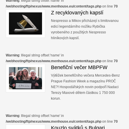
Warning
: Illegal string offset 'name' in
/webhosting/ftp/nexus/www.menhouse.eu/content/tags.php
on line
70
Relax
Z recyklovaných kapslí
Nespresso a Mikov přicházejí s limitovanou
Cestování
edicí legendárního nožíku Rybička
vyrobeného z použitých Nespresso
Gurmán
hliníkových kapslí.
Warning
: Illegal string offset 'name' in
/webhosting/ftp/nexus/www.menhouse.eu/content/tags.php
on line
70
Benefiční večer MBPFW
Výtěžek benefičního večera Mercedes-Benz
Prague Fashion Week a magazínu PROČ
NE?! Hospodářských novin podpoří Nadaci
Terezy Maxové dětem částkou 1 750 000
korun.
Warning
: Illegal string offset 'name' in
/webhosting/ftp/nexus/www.menhouse.eu/content/tags.php
on line
70
Kouzlo svátků s Bulgari