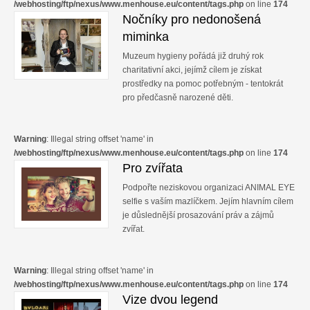
/webhosting/ftp/nexus/www.menhouse.eu/content/tags.php
on line
174
Nočníky pro nedonošená
miminka
Muzeum hygieny pořádá již druhý rok
charitativní akci, jejímž cílem je získat
prostředky na pomoc potřebným - tentokrát
pro předčasně narozené děti.
Warning
: Illegal string offset 'name' in
/webhosting/ftp/nexus/www.menhouse.eu/content/tags.php
on line
174
Pro zvířata
Podpořte neziskovou organizaci ANIMAL EYE
selfie s vaším mazlíčkem. Jejím hlavním cílem
je důslednější prosazování práv a zájmů
zvířat.
Warning
: Illegal string offset 'name' in
/webhosting/ftp/nexus/www.menhouse.eu/content/tags.php
on line
174
Vize dvou legend