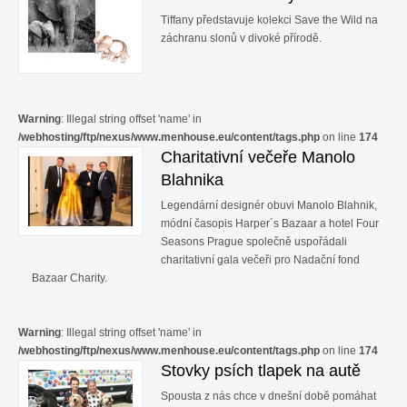
Tiffany představuje kolekci Save the Wild na
záchranu slonů v divoké přírodě.
Warning
: Illegal string offset 'name' in
/webhosting/ftp/nexus/www.menhouse.eu/content/tags.php
on line
174
Charitativní večeře Manolo
Blahnika
Legendární designér obuvi Manolo Blahnik,
módní časopis Harper´s Bazaar a hotel Four
Seasons Prague společně uspořádali
charitativní gala večeři pro Nadační fond
Bazaar Charity.
Warning
: Illegal string offset 'name' in
/webhosting/ftp/nexus/www.menhouse.eu/content/tags.php
on line
174
Stovky psích tlapek na autě
Spousta z nás chce v dnešní době pomáhat