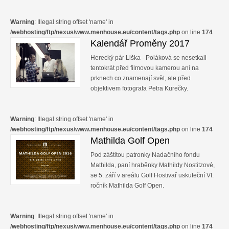
Warning
: Illegal string offset 'name' in
/webhosting/ftp/nexus/www.menhouse.eu/content/tags.php
on line
174
Kalendář Proměny 2017
Herecký pár Liška - Poláková se nesetkali
tentokrát před filmovou kamerou ani na
prknech co znamenají svět, ale před
objektivem fotografa Petra Kurečky.
Warning
: Illegal string offset 'name' in
/webhosting/ftp/nexus/www.menhouse.eu/content/tags.php
on line
174
Mathilda Golf Open
Pod záštitou patronky Nadačního fondu
Mathilda, paní hraběnky Mathildy Nostitzové,
se 5. září v areálu Golf Hostivař uskuteční VI.
ročník Mathilda Golf Open.
Warning
: Illegal string offset 'name' in
/webhosting/ftp/nexus/www.menhouse.eu/content/tags.php
on line
174