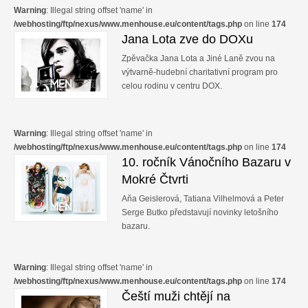
Warning
: Illegal string offset 'name' in
/webhosting/ftp/nexus/www.menhouse.eu/content/tags.php
on line
174
Jana Lota zve do DOXu
Zpěvačka Jana Lota a Jiné Laně zvou na
výtvarně-hudební charitativní program pro
celou rodinu v centru DOX.
Warning
: Illegal string offset 'name' in
/webhosting/ftp/nexus/www.menhouse.eu/content/tags.php
on line
174
10. ročník Vánočního Bazaru v
Mokré Čtvrti
Aňa Geislerová, Tatiana Vilhelmová a Peter
Serge Butko představují novinky letošního
bazaru.
Warning
: Illegal string offset 'name' in
/webhosting/ftp/nexus/www.menhouse.eu/content/tags.php
on line
174
Čeští muži chtějí na