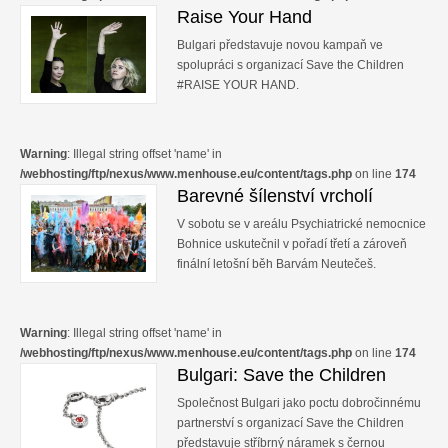
Raise Your Hand
Bulgari představuje novou kampaň ve
spolupráci s organizací Save the Children
#RAISE YOUR HAND.
Warning
: Illegal string offset 'name' in
/webhosting/ftp/nexus/www.menhouse.eu/content/tags.php
on line
174
Barevné šílenství vrcholí
V sobotu se v areálu Psychiatrické nemocnice
Bohnice uskutečnil v pořadí třetí a zároveň
finální letošní běh Barvám Neutečeš.
Warning
: Illegal string offset 'name' in
/webhosting/ftp/nexus/www.menhouse.eu/content/tags.php
on line
174
Bulgari: Save the Children
Společnost Bulgari jako poctu dobročinnému
partnerství s organizací Save the Children
představuje stříbrný náramek s černou