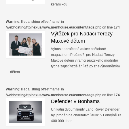
keramikou.
Warning
: Illegal string offset 'name' in
/webhosting/ftp/nexus/www.menhouse.eu/content/tags.php
on line
174
Výtěžek pro Nadaci Terezy
Maxové dětem
Výnos dobročinné aukce pořádané
magazínem Proč ne?! pro Nadaci Terezy
Maxové dětem v rámci pražského módního
týdne zajistí vzdělání až 25 znevýhodněným
dětem.
Warning
: Illegal string offset 'name' in
/webhosting/ftp/nexus/www.menhouse.eu/content/tags.php
on line
174
Defender v Bonhams
Unikátní dvoumiliontý Land Rover Defender
byl prodán na charitativní aukci v Londýně za
400 000 liber.