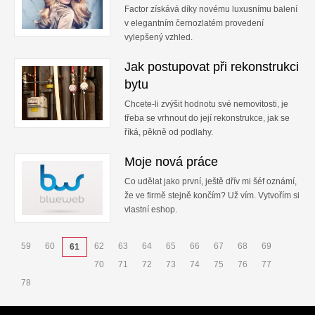
Factor získává díky novému luxusnímu balení
v elegantním černozlatém provedení
vylepšený vzhled.
Jak postupovat při rekonstrukci
bytu
Chcete-li zvýšit hodnotu své nemovitosti, je
třeba se vrhnout do její rekonstrukce, jak se
říká, pěkně od podlahy.
Moje nová práce
Co udělat jako první, ještě dřív mi šéf oznámí,
že ve firmě stejně končím? Už vím. Vytvořím si
vlastní eshop.
59
60
62
63
64
65
66
67
68
69
61
70
71
72
73
74
75
76
77
78