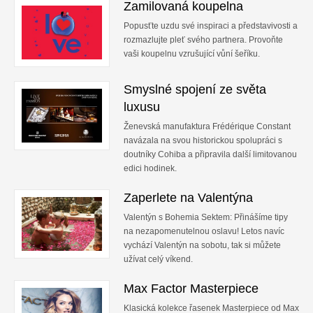
Zamilovaná koupelna
Relax
Popusťte uzdu své inspiraci a představivosti a
rozmazlujte pleť svého partnera. Provoňte
Cestování
vaši koupelnu vzrušující vůní šeříku.
Gurmán
Smyslné spojení ze světa
luxusu
Ženevská manufaktura Frédérique Constant
navázala na svou historickou spolupráci s
doutníky Cohiba a připravila další limitovanou
edici hodinek.
Zaperlete na Valentýna
Valentýn s Bohemia Sektem: Přinášíme tipy
na nezapomenutelnou oslavu! Letos navíc
vychází Valentýn na sobotu, tak si můžete
užívat celý víkend.
Max Factor Masterpiece
Klasická kolekce řasenek Masterpiece od Max