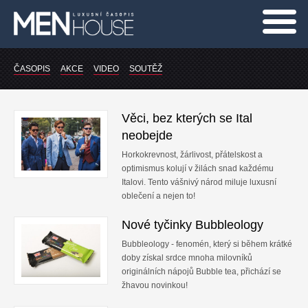
Auto-Moto
ČASOPIS
AKCE
VIDEO
SOUTĚŽ
Lifestyle
Věci, bez kterých se Ital
Modelky
neobejde
Osobnost
Horkokrevnost, žárlivost, přátelskost a
optimismus kolují v žilách snad každému
Móda
Italovi. Tento vášnivý národ miluje luxusní
oblečení a nejen to!
Design
Nové tyčinky Bubbleology
Kultura
Bubbleology - fenomén, který si během krátké
doby získal srdce mnoha milovníků
Sport
originálních nápojů Bubble tea, přichází se
žhavou novinkou!
Technika