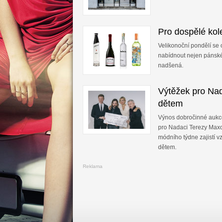
Pro dospělé kol
Velikonoční pondělí se o
nabídnout nejen pánsk
nadšená.
Výtěžek pro Na
dětem
Výnos dobročinné aukc
pro Nadaci Terezy Max
módního týdne zajistí 
dětem.
Reklama