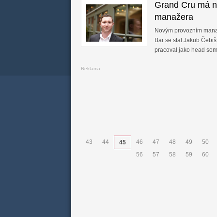
Grand Cru má n
manažera
Novým provozním mana
Bar se stal Jakub Čebiš
pracoval jako head so
Reklama
43
44
46
47
48
49
50
45
56
57
58
59
60