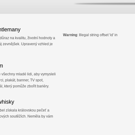
ntlemany
Warning
: Illegal string offset 'id' in
ůraz na kvalitu, životní hodnoty a
ůj zevnějšek. Upravený vzhled je
ém
e všechny mladé lidi, aby vymysleli
rci, plakát, banner, TV spot,
ál, který pomůže zbořit bariéry.
whisky
el získala královskou pečeť a
ových soutěžích. Neměla by vám