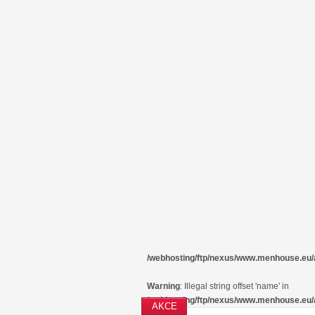
/webhosting/ftp/nexus/www.menhouse.eu
Warning
: Illegal string offset 'name' in
/webhosting/ftp/nexus/www.menhouse.eu
AKCE