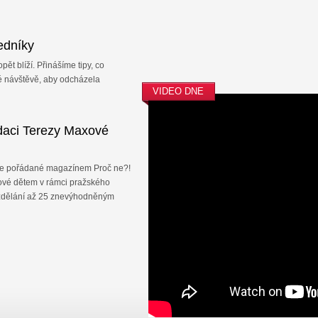
edníky
pět blíží. Přinášíme tipy, co
é návštěvě, aby odcházela
VIDEO DNE
daci Terezy Maxové
e pořádané magazínem Proč ne?!
ové dětem v rámci pražského
vzdělání až 25 znevýhodněným