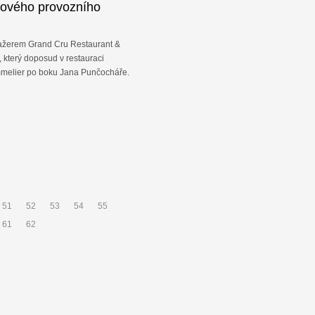
ového provozního
žerem Grand Cru Restaurant &
, který doposud v restauraci
mmelier po boku Jana Punčocháře.
51
52
53
54
55
61
62