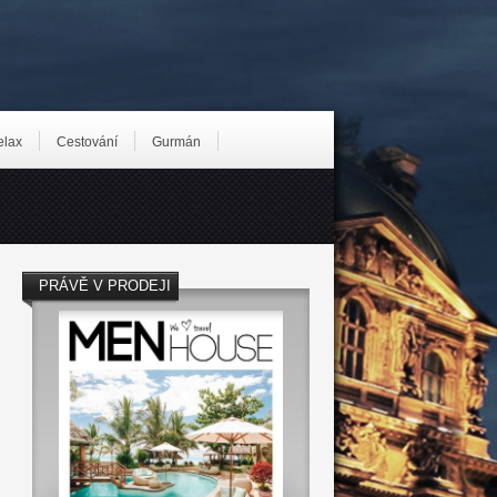
elax
Cestování
Gurmán
PRÁVĚ V PRODEJI