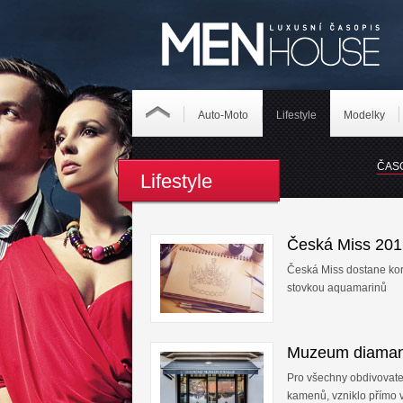
Auto-Moto
Lifestyle
Modelky
ČAS
Lifestyle
Česká Miss 201
Česká Miss dostane kor
stovkou aquamarinů
Muzeum diaman
Pro všechny obdivovate
kamenů, vzniklo přímo 