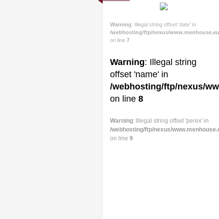
Warning
: Illegal string offset 'date' in
/webhosting/ftp/nexus/www.menhouse.eu
on line
7
Warning
: Illegal string
offset 'name' in
/webhosting/ftp/nexus/w
on line
8
Warning
: Illegal string offset 'perex' in
/webhosting/ftp/nexus/www.menhouse.
on line
9