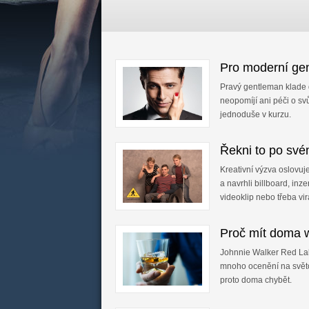
Pro moderní ge
Pravý gentleman klade d
neopomíjí ani péči o sv
jednoduše v kurzu.
Řekni to po sv
Kreativní výzva oslovuj
a navrhli billboard, inze
videoklip nebo třeba vir
Proč mít doma 
Johnnie Walker Red Lab
mnoho ocenění na svět
proto doma chybět.