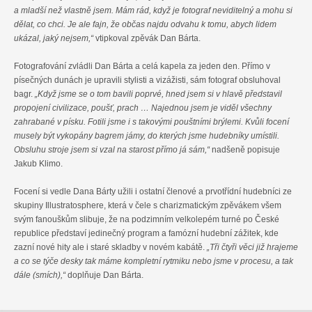
a mladší než vlastně jsem. Mám rád, když je fotograf neviditelný a mohu si
dělat, co chci. Je ale fajn, že občas najdu odvahu k tomu, abych lidem
ukázal, jaký nejsem,“
vtipkoval zpěvák Dan Bárta.
Fotografování zvládli Dan Bárta a celá kapela za jeden den. Přímo v
písečných dunách je upravili stylisti a vizážisti, sám fotograf obsluhoval
bagr.
„Když jsme se o tom bavili poprvé, hned jsem si v hlavě představil
propojení civilizace, poušť, prach … Najednou jsem je viděl všechny
zahrabané v písku. Fotili jsme i s takovými pouštními brýlemi. Kvůli focení
musely být vykopány bagrem jámy, do kterých jsme hudebníky umístili.
Obsluhu stroje jsem si vzal na starost přímo já sám,“
nadšeně popisuje
Jakub Klimo.
Focení si vedle Dana Bárty užili i ostatní členové a prvotřídní hudebníci ze
skupiny Illustratosphere, která v čele s charizmatickým zpěvákem všem
svým fanouškům slibuje, že na podzimním velkolepém turné po České
republice představí jedinečný program a famózní hudební zážitek, kde
zazní nové hity ale i staré skladby v novém kabátě.
„Tři čtyři věci již hrajeme
a co se týče desky tak máme kompletní rytmiku nebo jsme v procesu, a tak
dále (smích),“
doplňuje Dan Bárta.