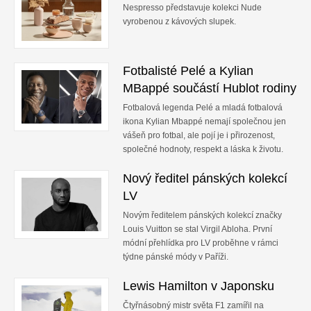
Nespresso představuje kolekci Nude
vyrobenou z kávových slupek.
Fotbalisté Pelé a Kylian
MBappé součástí Hublot rodiny
Fotbalová legenda Pelé a mladá fotbalová
ikona Kylian Mbappé nemají společnou jen
vášeň pro fotbal, ale pojí je i přirozenost,
společné hodnoty, respekt a láska k životu.
Nový ředitel pánských kolekcí
LV
Novým ředitelem pánských kolekcí značky
Louis Vuitton se stal Virgil Abloha. První
módní přehlídka pro LV proběhne v rámci
týdne pánské módy v Paříži.
Lewis Hamilton v Japonsku
Čtyřnásobný mistr světa F1 zamířil na