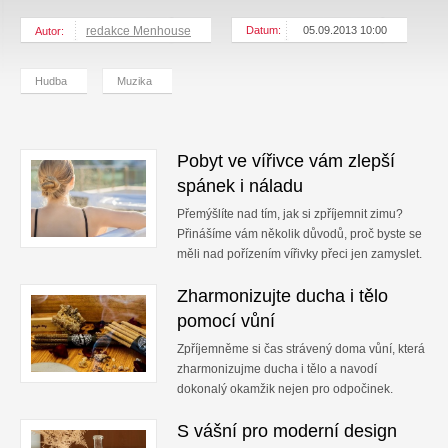
redakce Menhouse
Datum:
05.09.2013 10:00
Autor:
Hudba
Muzika
Pobyt ve vířivce vám zlepší
spánek i náladu
Přemýšlíte nad tím, jak si zpříjemnit zimu?
Přinášíme vám několik důvodů, proč byste se
měli nad pořízením vířivky přeci jen zamyslet.
Zharmonizujte ducha i tělo
pomocí vůní
Zpříjemněme si čas strávený doma vůní, která
zharmonizujme ducha i tělo a navodí
dokonalý okamžik nejen pro odpočinek.
S vášní pro moderní design