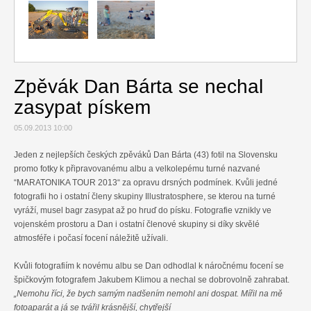
Relax
Cestování
Zpěvák Dan Bárta se nechal
Gurmán
zasypat pískem
05.09.2013 10:00
Jeden z nejlepších českých zpěváků Dan Bárta (43) fotil na Slovensku
promo fotky k připravovanému albu a velkolepému turné nazvané
“MARATONIKA TOUR 2013“ za opravu drsných podmínek. Kvůli jedné
fotografii ho i ostatní členy skupiny Illustratosphere, se kterou na turné
vyráží, musel bagr zasypat až po hruď do písku. Fotografie vznikly ve
vojenském prostoru a Dan i ostatní členové skupiny si díky skvělé
atmosféře i počasí focení náležitě užívali.
Kvůli fotografiím k novému albu se Dan odhodlal k náročnému focení se
špičkovým fotografem Jakubem Klimou a nechal se dobrovolně zahrabat.
„Nemohu říci, že bych samým nadšením nemohl ani dospat. Mířil na mě
fotoaparát a já se tvářil krásnější, chytřejší