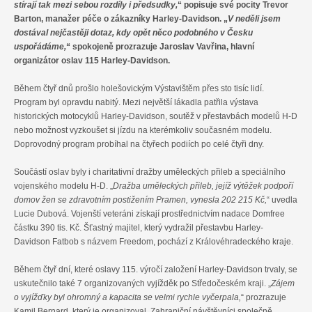
stírají tak mezi sebou rozdíly i předsudky,
“ popisuje své pocity Trevor
Barton, manažer péče o zákazníky Harley-Davidson. „
V neděli jsem
dostával nejčastěji dotaz, kdy opět něco podobného v Česku
uspořádáme,
“ spokojeně prozrazuje Jaroslav Vavřina, hlavní
organizátor oslav 115 Harley-Davidson.
Během čtyř dnů prošlo holešovickým Výstavištěm přes sto tisíc lidí.
Program byl opravdu nabitý. Mezi největší lákadla patřila výstava
historických motocyklů Harley-Davidson, soutěž v přestavbách modelů H-D
nebo možnost vyzkoušet si jízdu na kterémkoliv současném modelu.
Doprovodný program probíhal na čtyřech podiích po celé čtyři dny.
Součástí oslav byly i charitativní dražby uměleckých přileb a speciálního
vojenského modelu H-D. „
Dražba uměleckých přileb, jejíž výtěžek podpoří
domov žen se zdravotním postižením Pramen, vynesla 202 215 Kč,
“ uvedla
Lucie Dubová. Vojenští veteráni získají prostřednictvím nadace Domfree
částku 390 tis. Kč. Šťastný majitel, který vydražil přestavbu Harley-
Davidson Fatbob s názvem Freedom, pochází z Královéhradeckého kraje.
Během čtyř dní, které oslavy 115. výročí založení Harley-Davidson trvaly, se
uskutečnilo také 7 organizovaných vyjížděk po Středočeském kraji. „
Zájem
o vyjížďky byl ohromný a kapacita se velmi rychle vyčerpala,
“ prozrazuje
Kamil Bernard, který je organizoval. Zahraniční návštěvníci společně