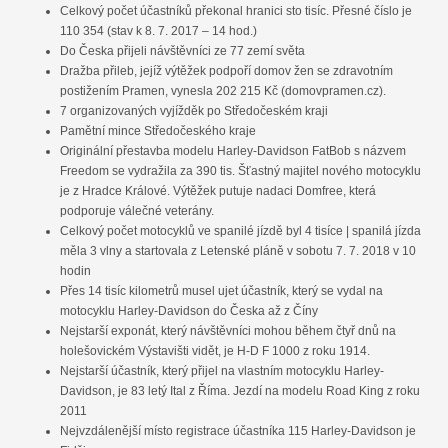
Celkový počet účastníků překonal hranici sto tisíc. Přesné číslo je
110 354 (stav k 8. 7. 2017 – 14 hod.)
Do Česka přijeli návštěvníci ze 77 zemí světa
Dražba přileb, jejíž výtěžek podpoří domov žen se zdravotním
postižením Pramen, vynesla 202 215 Kč (domovpramen.cz).
7 organizovaných vyjížděk po Středočeském kraji
Pamětní mince Středočeského kraje
Originální přestavba modelu Harley-Davidson FatBob s názvem
Freedom se vydražila za 390 tis. Šťastný majitel nového motocyklu
je z Hradce Králové. Výtěžek putuje nadaci Domfree, která
podporuje válečné veterány.
Celkový počet motocyklů ve spanilé jízdě byl 4 tisíce | spanilá jízda
měla 3 vlny a startovala z Letenské pláně v sobotu 7. 7. 2018 v 10
hodin
Přes 14 tisíc kilometrů musel ujet účastník, který se vydal na
motocyklu Harley-Davidson do Česka až z Číny
Nejstarší exponát, který návštěvníci mohou během čtyř dnů na
holešovickém Výstavišti vidět, je H-D F 1000 z roku 1914.
Nejstarší účastník, který přijel na vlastním motocyklu Harley-
Davidson, je 83 letý Ital z Říma. Jezdí na modelu Road King z roku
2011
Nejvzdálenější místo registrace účastníka 115 Harley-Davidson je