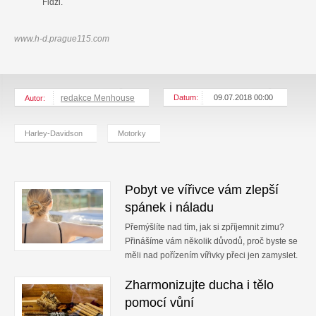
Fidži.
www.h-d.prague115.com
redakce Menhouse
Datum:
09.07.2018 00:00
Autor:
Harley-Davidson
Motorky
Pobyt ve vířivce vám zlepší
spánek i náladu
Přemýšlíte nad tím, jak si zpříjemnit zimu?
Přinášíme vám několik důvodů, proč byste se
měli nad pořízením vířivky přeci jen zamyslet.
Zharmonizujte ducha i tělo
pomocí vůní