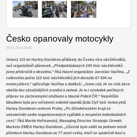
Relax
Cestování
Gurmán
Česko opanovaly motocykly
09.07.2018 00:00
Oslavy 115 let Harley-Davidson přilákaly do Česka více návštěvníků,
než organizátoři plánovali. „
Předpokládaných 100 tisíc návštěvníků
jsme překročili o desetinu,
“ říká hlavní organizátor Jaroslav Vavřina. „
Z
celkového počtu 110 tisíc návštěvníků jich dorazilo 67 500 na
motocyklech,
“ upřesňuje Vavřina a dodává: „
Jsem rád, že se celá akce
obešla bez závažnějších zranění a nehod. Je to i výsledek pečlivých
příprav se záchrannými složkami a hlavně Policií ČR.
“ Největším
lákadlem byla pro veřejnost sobotní spanilá jízda čtyř tisíc motocyklů
Harley-Davidson centrem Prahy. „
Po Středočeském kraji se
uskutečnilo sedm organizovaných vyjížděk a nespočet individuálních
cest,
“ říká Martin Heřmanský, Managing Director Strategic Growth
Markets EMEA Harley-Davidson. „
Úžasné bylo vidět na jednom místě
příznivce Harley-Davidson ze 77 zemí světa, kteří se společně baví a