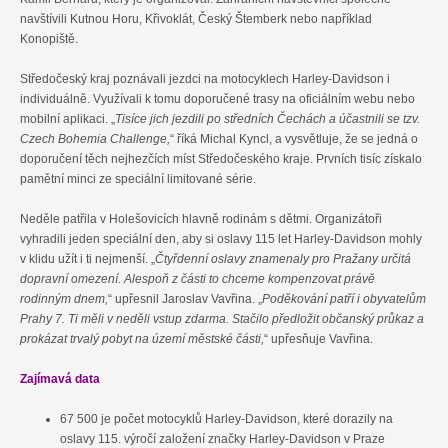
navštívili Kutnou Horu, Křivoklát, Český Štemberk nebo například
Konopiště.
Středočeský kraj poznávali jezdci na motocyklech Harley-Davidson i
individuálně. Využívali k tomu doporučené trasy na oficiálním webu nebo
mobilní aplikaci. „
Tisíce jich jezdili po středních Čechách a účastnili se tzv.
Czech Bohemia Challenge,
“ říká Michal Kyncl, a vysvětluje, že se jedná o
doporučení těch nejhezčích míst Středočeského kraje. Prvních tisíc získalo
pamětní minci ze speciální limitované série.
Neděle patřila v Holešovicích hlavně rodinám s dětmi. Organizátoři
vyhradili jeden speciální den, aby si oslavy 115 let Harley-Davidson mohly
v klidu užít i ti nejmenší. „
Čtyřdenní oslavy znamenaly pro Pražany určitá
dopravní omezení. Alespoň z části to chceme kompenzovat právě
rodinným dnem,
“ upřesnil Jaroslav Vavřina. „
Poděkování patří i obyvatelům
Prahy 7. Ti měli v neděli vstup zdarma. Stačilo předložit občanský průkaz a
prokázat trvalý pobyt na území městské části,
“ upřesňuje Vavřina.
Zajímavá data
67 500 je počet motocyklů Harley-Davidson, které dorazily na
oslavy 115. výročí založení značky Harley-Davidson v Praze