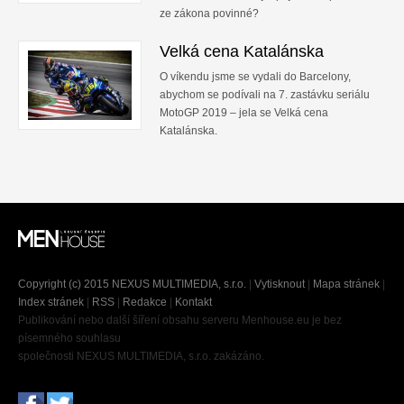
ze zákona povinné?
Velká cena Katalánska
O víkendu jsme se vydali do Barcelony,
abychom se podívali na 7. zastávku seriálu
MotoGP 2019 – jela se Velká cena
Katalánska.
Copyright (c) 2015 NEXUS MULTIMEDIA, s.r.o.
|
Vytisknout
|
Mapa stránek
|
Index stránek
|
RSS
|
Redakce
|
Kontakt
Publikování nebo další šíření obsahu serveru Menhouse.eu je bez
písemného souhlasu
společnosti NEXUS MULTIMEDIA, s.r.o. zakázáno.