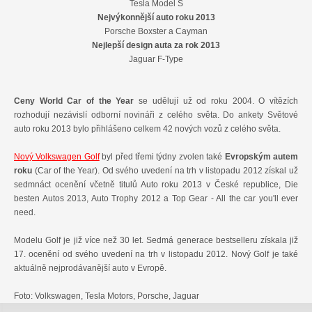
Tesla Model S
Nejvýkonnější auto roku 2013
Porsche Boxster a Cayman
Nejlepší design auta za rok 2013
Jaguar F-Type
Ceny World Car of the Year
se udělují už od roku 2004. O vítězích
rozhodují nezávislí odborní novináři z celého světa. Do ankety Světové
auto roku 2013 bylo přihlášeno celkem 42 nových vozů z celého světa.
Nový Volkswagen Golf
byl před třemi týdny zvolen také
Evropským autem
roku
(Car of the Year). Od svého uvedení na trh v listopadu 2012 získal už
sedmnáct ocenění včetně titulů Auto roku 2013 v České republice, Die
besten Autos 2013, Auto Trophy 2012 a Top Gear - All the car you'll ever
need.
Modelu Golf je již více než 30 let. Sedmá generace bestselleru získala již
17. ocenění od svého uvedení na trh v listopadu 2012. Nový Golf je také
aktuálně nejprodávanější auto v Evropě.
Foto: Volkswagen, Tesla Motors, Porsche, Jaguar