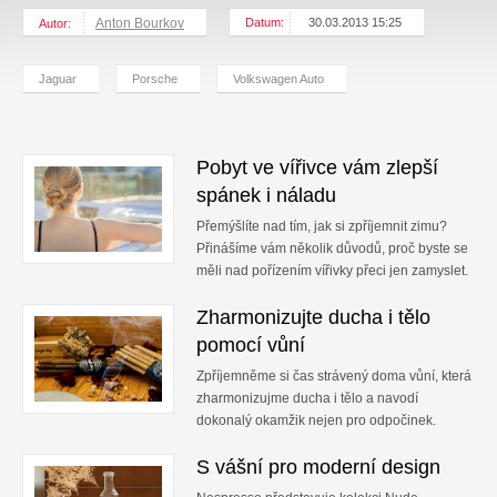
Anton Bourkov
Datum:
30.03.2013 15:25
Autor:
Jaguar
Porsche
Volkswagen Auto
Pobyt ve vířivce vám zlepší
spánek i náladu
Přemýšlíte nad tím, jak si zpříjemnit zimu?
Přinášíme vám několik důvodů, proč byste se
měli nad pořízením vířivky přeci jen zamyslet.
Zharmonizujte ducha i tělo
pomocí vůní
Zpříjemněme si čas strávený doma vůní, která
zharmonizujme ducha i tělo a navodí
dokonalý okamžik nejen pro odpočinek.
S vášní pro moderní design