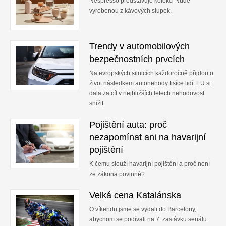
Nespresso představuje kolekci Nude
vyrobenou z kávových slupek.
Trendy v automobilových
bezpečnostních prvcích
Na evropských silnicích každoročně přijdou o
život následkem autonehody tisíce lidí. EU si
dala za cíl v nejbližších letech nehodovost
snížit.
Pojištění auta: proč
nezapomínat ani na havarijní
pojištění
K čemu slouží havarijní pojištění a proč není
ze zákona povinné?
Velká cena Katalánska
O víkendu jsme se vydali do Barcelony,
abychom se podívali na 7. zastávku seriálu