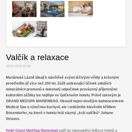
Relax
Cestování
Gurmán
Valčík a relaxace
18.04.2018 00:00
Mariánské Lázně lákají k návštěvě svými léčivými vřídly a krásným
prostředím již více než 200 let. Zažít uzdravující účinek zdejších
minerálních pramenů a dokonalý odpočinek provázený příjemnými
kulturními zážitky lze nejlépe ve špičkovém hotelu. Právě takovým je
GRAND MEDSPA MARIENBAD. Okouzlí nejen skvělým balneocentrem
Medical Spa a výtečnou kuchyní, ale i unikátním klavírním křídlem
Bösendorfer, na které v hotelu hrál slavný „král valčíků“ Johann
Strauss.
Hotel Grand MedSpa Marienbad
patří do rakouského řetězce hotelů a