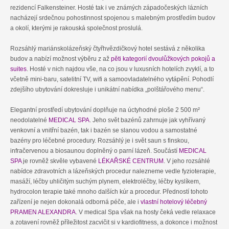
rezidencí Falkensteiner. Hosté tak i ve známých západočeských lázních
nacházejí srdečnou pohostinnost spojenou s malebným prostředím budov
a okolí, kterými je rakouská společnost proslulá.
Rozsáhlý mariánskolázeňský čtyřhvězdičkový hotel sestává z několika
budov a nabízí možnost výběru z až
pěti kategorií dvoulůžkových pokojů a
suites
. Hosté v nich najdou vše, na co jsou v luxusních hotelích zvyklí, a to
včetně mini-baru, satelitní TV, wifi a samoovladatelného vytápění. Pohodlí
zdejšího ubytování dokresluje i unikátní nabídka „polštářového menu“.
Elegantní prostředí ubytování doplňuje na úctyhodné ploše 2 500 m²
neodolatelné
MEDICAL SPA
. Jeho svět bazénů zahrnuje jak vyhřívaný
venkovní a vnitřní bazén, tak i bazén se slanou vodou a samostatné
bazény pro léčebné procedury. Rozsáhlý je i svět saun s finskou,
infračervenou a biosaunou doplněný o parní lázeň. Součástí
MEDICAL
SPA
je rovněž skvěle vybavené
LÉKAŘSKÉ CENTRUM
. V jeho rozsáhlé
nabídce zdravotních a lázeňských procedur nalezneme vedle fyzioterapie,
masáží, léčby uhličitým suchým plynem, elektroléčby, léčby kyslíkem,
hydrocolon terapie také mnoho dalších kúr a procedur. Předností tohoto
zařízení je nejen dokonalá odborná péče, ale i
vlastní hotelový léčebný
PRAMEN ALEXANDRA
. V medical Spa však na hosty čeká vedle relaxace
a zotavení rovněž příležitost zacvičit si v kardiofitness, a dokonce i možnost