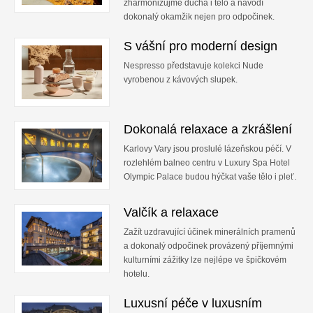
zharmonizujme ducha i tělo a navodí
dokonalý okamžik nejen pro odpočinek.
S vášní pro moderní design
Nespresso představuje kolekci Nude
vyrobenou z kávových slupek.
Dokonalá relaxace a zkrášlení
Karlovy Vary jsou proslulé lázeňskou péčí. V
rozlehlém balneo centru v Luxury Spa Hotel
Olympic Palace budou hýčkat vaše tělo i pleť.
Valčík a relaxace
Zažít uzdravující účinek minerálních pramenů
a dokonalý odpočinek provázený příjemnými
kulturními zážitky lze nejlépe ve špičkovém
hotelu.
Luxusní péče v luxusním