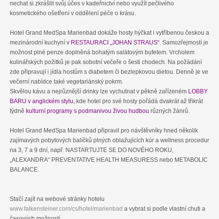
nechat si zkrášlit svůj účes v kadeřnictví nebo využít pečlivého
kosmetického ošetření v oddělení péče o krásu.
Hotel Grand MedSpa Marienbad dokáže hosty hýčkat i vytříbenou českou a
mezinárodní kuchyní v
RESTAURACI „JOHAN STRAUS“
. Samozřejmostí je
možnost plné penze doplněná bohatým salátovým bufetem. Vrcholem
kulinářských požitků je pak sobotní večeře o šesti chodech. Na požádání
zde připravují i jídla hostům s diabetem či bezlepkovou dietou. Denně je ve
večerní nabídce také vegetariánský pokrm.
Skvělou kávu a nejrůznější drinky lze vychutnat v pěkně zařízeném
LOBBY
BARU v anglickém stylu
, kde hotel pro své hosty pořádá dvakrát až třikrát
týdně
kulturní programy s podmanivou živou hudbou
různých žánrů.
Hotel Grand MedSpa Marienbad připravil pro návštěvníky hned několik
zajímavých pobytových balíčků plných oblažujících kúr a wellness procedur
na 3, 7 a 9 dní, např. NASTARTUJTE SE DO NOVÉHO ROKU,
„ALEXANDRA“ PREVENTATIVE HEALTH MEASURESS nebo METABOLIC
BALANCE.
Stačí zajít na webové stránky hotelu
www.falkensteiner.com/cs/hotel/marienbad
a vybrat si podle vlastní chuti a
časových možností.