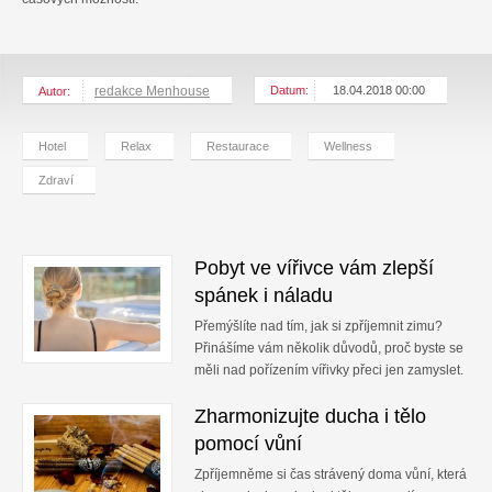
redakce Menhouse
Datum:
18.04.2018 00:00
Autor:
Hotel
Relax
Restaurace
Wellness
Zdraví
Pobyt ve vířivce vám zlepší
spánek i náladu
Přemýšlíte nad tím, jak si zpříjemnit zimu?
Přinášíme vám několik důvodů, proč byste se
měli nad pořízením vířivky přeci jen zamyslet.
Zharmonizujte ducha i tělo
pomocí vůní
Zpříjemněme si čas strávený doma vůní, která