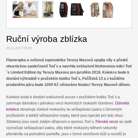
Relax
Cestování
Gurmán
Ruční výroba zblízka
30.11.2017 00:00
Filantropka a světová topmodelka Tereza Maxová spojila síly s přední
obuvnickou společností Tod´s a navrhla exkluzivní limitovanou edici Tod
´s Limited Edition by Tereza Maxova pro jaro/léto 2018. Kolekce bude k
dostání výhradně v pražském butiku Tod´s, Pařížská 13 a z každého
prodaného páru bude 1000 Kč věnováno Nadaci Terezy Maxové dětem.
Kolekce bude k dostání exkluzivně pouze v pražském butiku Tod´s a
zahrnuje dámskou i pánskou verzi ikonických mokasín Gominno.
Dámská
kolekce
obsahuje zlatavé mokasíny se sešlapávací patou s červeným
prošíváním a taktéž věhlasnými nopky, které jsou typické pro tuto obuv.
Zdobeny jsou navíc zlatým střapcem a sponou Tod´s.
Pánská verze
se opět
vyznačuje sešlapávací patou, díky které mokasíny během sekundy
přeměníte na pohodlné pantofle, jsou v černé semišové kůži a rovněž je