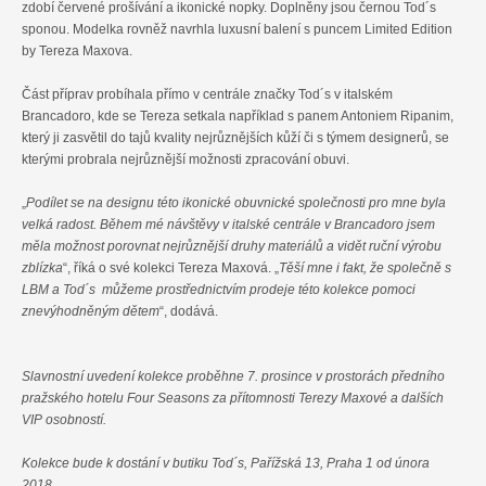
zdobí červené prošívání a ikonické nopky. Doplněny jsou černou Tod´s
sponou. Modelka rovněž navrhla luxusní balení s puncem Limited Edition
by Tereza Maxova.
Část příprav probíhala přímo v centrále značky Tod´s v italském
Brancadoro, kde se Tereza setkala například s panem Antoniem Ripanim,
který ji zasvětil do tajů kvality nejrůznějších kůží či s týmem designerů, se
kterými probrala nejrůznější možnosti zpracování obuvi.
„
Podílet se na designu této ikonické obuvnické společnosti pro mne byla
velká radost. Během mé návštěvy v italské centrále v Brancadoro jsem
měla možnost porovnat nejrůznější druhy materiálů a vidět ruční výrobu
zblízka
“, říká o své kolekci Tereza Maxová. „
Těší mne i fakt, že společně s
LBM a Tod´s můžeme prostřednictvím prodeje této kolekce pomoci
znevýhodněným dětem
“, dodává.
Slavnostní uvedení kolekce proběhne 7. prosince v prostorách předního
pražského hotelu Four Seasons za přítomnosti Terezy Maxové a dalších
VIP osobností.
Kolekce bude k dostání v butiku Tod´s, Pařížská 13, Praha 1 od února
2018.