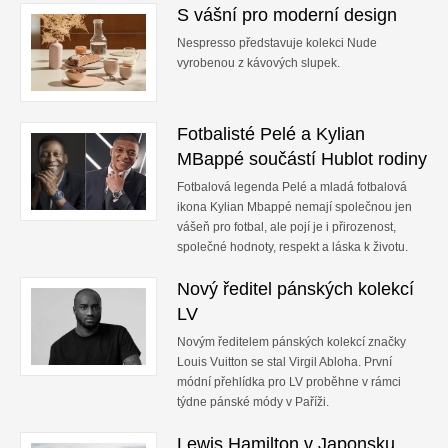
S vášní pro moderní design
Nespresso představuje kolekci Nude
vyrobenou z kávových slupek.
Fotbalisté Pelé a Kylian
MBappé součástí Hublot rodiny
Fotbalová legenda Pelé a mladá fotbalová
ikona Kylian Mbappé nemají společnou jen
vášeň pro fotbal, ale pojí je i přirozenost,
společné hodnoty, respekt a láska k životu.
Nový ředitel pánských kolekcí
LV
Novým ředitelem pánských kolekcí značky
Louis Vuitton se stal Virgil Abloha. První
módní přehlídka pro LV proběhne v rámci
týdne pánské módy v Paříži.
Lewis Hamilton v Japonsku