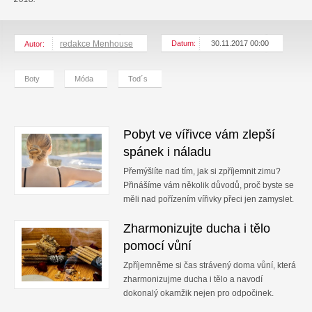
redakce Menhouse
Datum:
30.11.2017 00:00
Autor:
Boty
Móda
Tod´s
Pobyt ve vířivce vám zlepší
spánek i náladu
Přemýšlíte nad tím, jak si zpříjemnit zimu?
Přinášíme vám několik důvodů, proč byste se
měli nad pořízením vířivky přeci jen zamyslet.
Zharmonizujte ducha i tělo
pomocí vůní
Zpříjemněme si čas strávený doma vůní, která
zharmonizujme ducha i tělo a navodí
dokonalý okamžik nejen pro odpočinek.