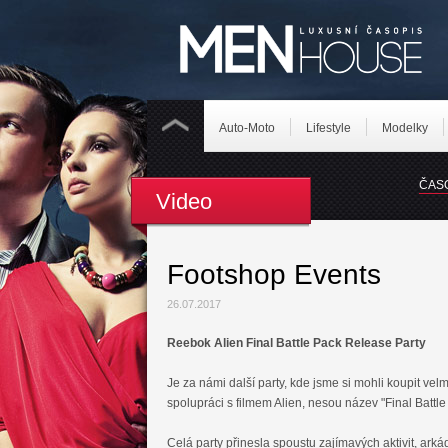
Auto-Moto
Lifestyle
Modelky
ČAS
Video
Footshop Events
26.07.2017
Reebok Alien Final Battle Pack Release Party
Je za námi další party, kde jsme si mohli koupit velm
spolupráci s filmem Alien, nesou název "Final Battle
Celá party přinesla spoustu zajímavých aktivit, arkád