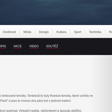
Osobnost
Móda
Design
Kultura
Sport
Technika
R
OPIS
AKCE
VIDEO
SOUTĚŽ
i limitované tenisky. Tentokrát to byly Reebok tenisky, které vznikly ve
 Pack" a jsou to rovnou dva páry bot v jednom balení.
ový automat, Virtuální realitu, občerstvení a spoustu dalšího.