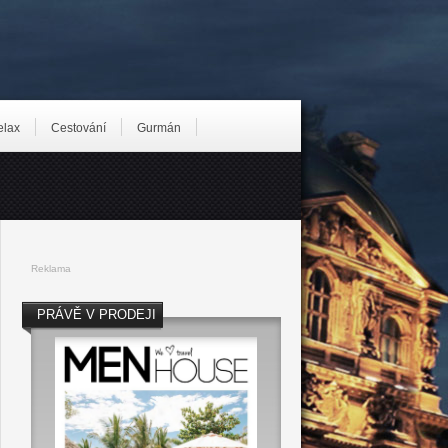
elax
Cestování
Gurmán
Reklama
PRÁVĚ V PRODEJI