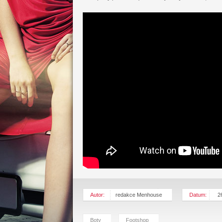
Autor:
redakce Menhouse
Datum:
2
Boty
Footshop