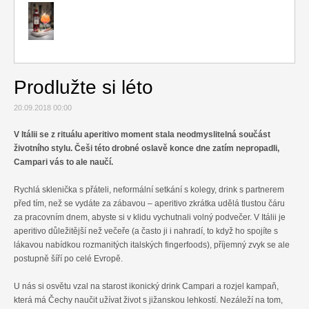
Relax
Cestování
Gurmán
Prodlužte si léto
20.09.2018 00:00
V Itálii se z rituálu aperitivo moment stala neodmyslitelná součást
životního stylu. Češi této drobné oslavě konce dne zatím nepropadli,
Campari vás to ale naučí.
Rychlá sklenička s přáteli, neformální setkání s kolegy, drink s partnerem
před tím, než se vydáte za zábavou – aperitivo zkrátka udělá tlustou čáru
za pracovním dnem, abyste si v klidu vychutnali volný podvečer. V Itálii je
aperitivo důležitější než večeře (a často ji i nahradí, to když ho spojíte s
lákavou nabídkou rozmanitých italských fingerfoods), příjemný zvyk se ale
postupně šíří po celé Evropě.
U nás si osvětu vzal na starost ikonický drink Campari a rozjel kampaň,
která má Čechy naučit užívat život s jižanskou lehkostí. Nezáleží na tom,