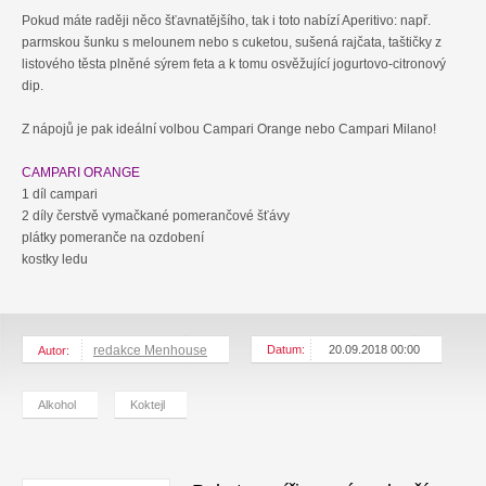
Pokud máte raději něco šťavnatějšího, tak i toto nabízí Aperitivo: např.
parmskou šunku s melounem nebo s cuketou, sušená rajčata, taštičky z
listového těsta plněné sýrem feta a k tomu osvěžující jogurtovo-citronový
dip.
Z nápojů je pak ideální volbou Campari Orange nebo Campari Milano!
CAMPARI ORANGE
1 díl campari
2 díly čerstvě vymačkané pomerančové šťávy
plátky pomeranče na ozdobení
kostky ledu
redakce Menhouse
Datum:
20.09.2018 00:00
Autor:
Alkohol
Koktejl