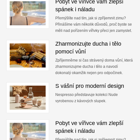
Pobyt ve vířivce vám zlepší
spánek i náladu
Přemýšlíte nad tím, jak si zpříjemnit zimu?
Přinášíme vám několik důvodů, proč byste se
měli nad pořízením vířivky přeci jen zamyslet.
Zharmonizujte ducha i tělo
pomocí vůní
Zpříjemněme si čas strávený doma vůní, která
zharmonizujme ducha i tělo a navodí
dokonalý okamžik nejen pro odpočinek.
S vášní pro moderní design
Nespresso představuje kolekci Nude
vyrobenou z kávových slupek.
Pobyt ve vířivce vám zlepší
spánek i náladu
Přemýšlíte nad tím, jak si zpříjemnit zimu?