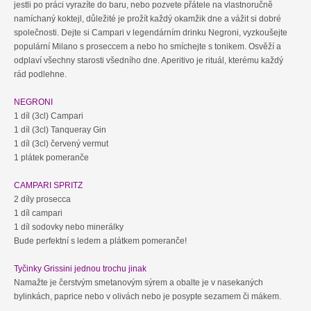
jestli po práci vyrazíte do baru, nebo pozvete přátele na vlastnoručně
namíchaný koktejl, důležité je prožít každý okamžik dne a vážit si dobré
společnosti. Dejte si Campari v legendárním drinku Negroni, vyzkoušejte
populární Milano s proseccem a nebo ho smíchejte s tonikem. Osvěží a
odplaví všechny starosti všedního dne. Aperitivo je rituál, kterému každý
rád podlehne.
NEGRONI
1 díl (3cl) Campari
1 díl (3cl) Tanqueray Gin
1 díl (3cl) červený vermut
1 plátek pomeranče
CAMPARI SPRITZ
2 díly prosecca
1 díl campari
1 díl sodovky nebo minerálky
Bude perfektní s ledem a plátkem pomeranče!
Tyčinky Grissini jednou trochu jinak
Namažte je čerstvým smetanovým sýrem a obalte je v nasekaných
bylinkách, paprice nebo v olivách nebo je posypte sezamem či mákem.