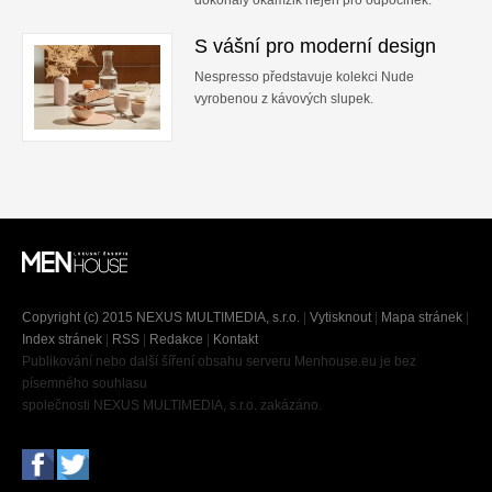
dokonalý okamžik nejen pro odpočinek.
S vášní pro moderní design
Nespresso představuje kolekci Nude
vyrobenou z kávových slupek.
Copyright (c) 2015 NEXUS MULTIMEDIA, s.r.o.
|
Vytisknout
|
Mapa stránek
|
Index stránek
|
RSS
|
Redakce
|
Kontakt
Publikování nebo další šíření obsahu serveru Menhouse.eu je bez
písemného souhlasu
společnosti NEXUS MULTIMEDIA, s.r.o. zakázáno.