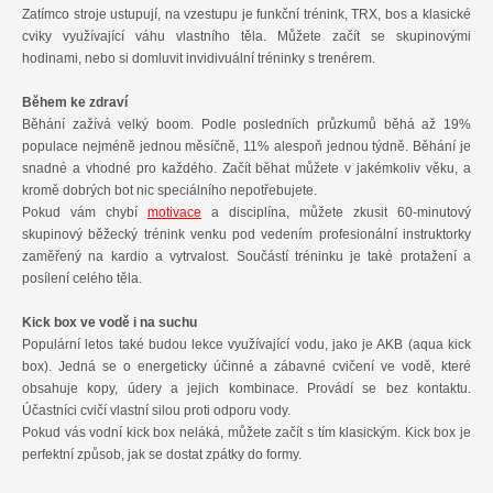
Zatímco stroje ustupují, na vzestupu je funkční trénink, TRX, bos a klasické
cviky využívající váhu vlastního těla. Můžete začít se skupinovými
hodinami, nebo si domluvit invidivuální tréninky s trenérem.
Během ke zdraví
Běhání zažívá velký boom. Podle posledních průzkumů běhá až 19%
populace nejméně jednou měsíčně, 11% alespoň jednou týdně. Běhání je
snadné a vhodné pro každého. Začít běhat můžete v jakémkoliv věku, a
kromě dobrých bot nic speciálního nepotřebujete.
Pokud vám chybí
motivace
a disciplína, můžete zkusit 60-minutový
skupinový běžecký trénink venku pod vedením profesionální instruktorky
zaměřený na kardio a vytrvalost. Součástí tréninku je také protažení a
posílení celého těla.
Kick box ve vodě i na suchu
Populární letos také budou lekce využívající vodu, jako je AKB (aqua kick
box). Jedná se o energeticky účinné a zábavné cvičení ve vodě, které
obsahuje kopy, údery a jejich kombinace. Provádí se bez kontaktu.
Účastníci cvičí vlastní silou proti odporu vody.
Pokud vás vodní kick box neláká, můžete začít s tím klasickým. Kick box je
perfektní způsob, jak se dostat zpátky do formy.