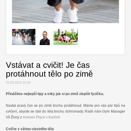
Relax
Cestování
Gurmán
Vstávat a cvičit! Je čas
protáhnout tělo po zimě
31.03.2013 15:30
Přinášíme nejlepší tipy a triky jak si po zimě zlepšit fyzičku.
Nastal pravý čas se po zimě trochu protáhnout. Máme pro vás pár tipů na
cvičení, abyste se dali do léta trochu dohromady. Radil nám Gym Manager
Vít Živný z
Holmes Place v Karlíně.
Cvičte s váhou vlastního těla