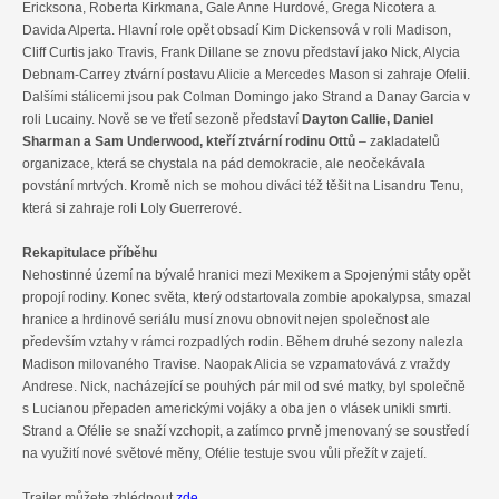
Ericksona, Roberta Kirkmana, Gale Anne Hurdové, Grega Nicotera a
Davida Alperta. Hlavní role opět obsadí Kim Dickensová v roli Madison,
Cliff Curtis jako Travis, Frank Dillane se znovu představí jako Nick, Alycia
Debnam-Carrey ztvární postavu Alicie a Mercedes Mason si zahraje Ofelii.
Dalšími stálicemi jsou pak Colman Domingo jako Strand a Danay Garcia v
roli Lucainy. Nově se ve třetí sezoně představí
Dayton Callie, Daniel
Sharman a Sam Underwood, kteří ztvární rodinu Ottů
– zakladatelů
organizace, která se chystala na pád demokracie, ale neočekávala
povstání mrtvých. Kromě nich se mohou diváci též těšit na Lisandru Tenu,
která si zahraje roli Loly Guerrerové.
Rekapitulace příběhu
Nehostinné území na bývalé hranici mezi Mexikem a Spojenými státy opět
propojí rodiny. Konec světa, který odstartovala zombie apokalypsa, smazal
hranice a hrdinové seriálu musí znovu obnovit nejen společnost ale
především vztahy v rámci rozpadlých rodin. Během druhé sezony nalezla
Madison milovaného Travise. Naopak Alicia se vzpamatovává z vraždy
Andrese. Nick, nacházející se pouhých pár mil od své matky, byl společně
s Lucianou přepaden americkými vojáky a oba jen o vlásek unikli smrti.
Strand a Ofélie se snaží vzchopit, a zatímco prvně jmenovaný se soustředí
na využití nové světové měny, Ofélie testuje svou vůli přežít v zajetí.
Trailer můžete zhlédnout
zde
.