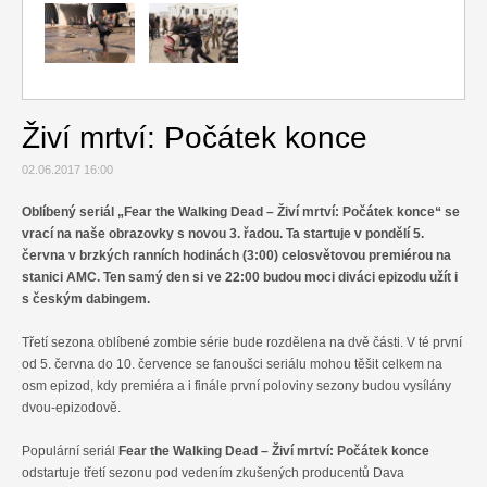
Relax
Cestování
Gurmán
Živí mrtví: Počátek konce
02.06.2017 16:00
Oblíbený seriál „Fear the Walking Dead – Živí mrtví: Počátek konce“ se
vrací na naše obrazovky s novou 3. řadou. Ta startuje v pondělí 5.
června v brzkých ranních hodinách (3:00) celosvětovou premiérou na
stanici AMC. Ten samý den si ve 22:00 budou moci diváci epizodu užít i
s českým dabingem.
Třetí sezona oblíbené zombie série bude rozdělena na dvě části. V té první
od 5. června do 10. července se fanoušci seriálu mohou těšit celkem na
osm epizod, kdy premiéra a i finále první poloviny sezony budou vysílány
dvou-epizodově.
Populární seriál
Fear the Walking Dead – Živí mrtví: Počátek konce
odstartuje třetí sezonu pod vedením zkušených producentů Dava