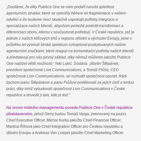
„
Doufáme, že díky Publicis One se nám podaří narušit spletitost
agenturních struktur, které se vytvořily během let fragmentace v našem
odvětví a že budeme moci skutečně uspokojit potřeby integrace a
specializace našich klientů, abychom pomohli podnítit transformaci a
diferenciaci oboru, kterou v současnosti potřebují. V České republice, jež je
jedním z našich klíčových trhů v regionu střední a východní Evropy, jsme v
průběhu let vyvinuli široké spektrum schopností poskytovaných našimi
agenturními značkami, které reagují na komunikační potřeby našich klientů
a představují pro nás pevný základ, díky němuž můžeme jakožto Publicis
One nabízet větší možnosti,
“ řekl Lukić. Dodává: „
Martin Štěpánek,
prezident společnosti Lion Communications, a Tomáš Průša, CEO
společnosti Lion Communications, se rozhodli společnost opustit. Rádi
bychom panu Štěpánkovi a panu Průšovi poděkovali za jejich úsilí a tvrdou
práci, díky nimž vybudovali společnost Lion Communications v České
republice a dovedli ji tam, kde je teď.
“
Na úrovni místního managementu povede Publicis One v České republice
představenstvo
, jehož členy budou Tomáš Varga, jmenovaný na pozici
Chief Executive Officer, Michal Kurka jakožto Chief Financial Officer,
Martina Říhová jako Chief Integration Officer pro Českou republiku a
střední Evropu a Andreas Von Loeper jakožto Chief Marketing Officer.