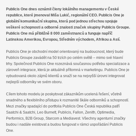
Publicis One dnes oznámil členy lokálního managementu v České
republice, které jmenoval Miša Lukić, regionální CEO. Publicis One je
globální komunikační skupina, která pod jednou střechou spojuje
veškeré schopnosti a odborné znalosti značek skupiny Publicis Groupe.
Publicis One má přibližně 8 000 zaměstnanců a funguje napříč
Latinskou Amerikou, Evropou, Středním východem, Afrikou a Asií.
Publicis One je obchodní model orientovaný na budoucnost, který bude
Publicis Groupe zavádět na 50 trzích po celém světě – mimo své hlavní
trhy. Společnost Publicis One rozeznává současnou potřebu specializace a
zároveň integrace, která je aktuálně přítomná v marketingu. Publicis One je
vybudovaná okolo zájmů klientů a snaží se na nejvyšší úrovni integrovat
nejlepší odborníky ve svém oboru.
Cílem tohoto modelu je poskytovat zákazníkům ucelená řešení, včetně
snadného a flexibilního přístupu k rozmanité škále odborníků a schopností.
Mezi značky spadající do portfolia Publicis One Česká republika patří
Saatchi & Saatchi, Leo Burnett, Publicis, Fallon, Zenith, Optimedia,
Performics, B2B Group, Starcom a Mediavest. Všechny agenturní značky
budou i nadále existovat a budou fungovat v rámci uspořádání Publicis
One.