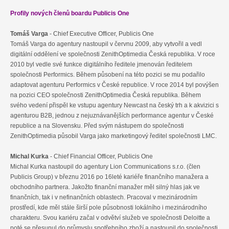
Profily nových členů boardu Publicis One
Tomáš Varga
- Chief Executive Officer, Publicis One
Tomáš Varga do agentury nastoupil v červnu 2009, aby vytvořil a vedl
digitální oddělení ve společnosti ZenithOptimedia Česká republika. V roce
2010 byl vedle své funkce digitálního ředitele jmenován ředitelem
společnosti Performics. Během působení na této pozici se mu podařilo
adaptovat agenturu Performics v České republice. V roce 2014 byl povýšen
na pozici CEO společnosti ZenithOptimedia Česká republika. Během
svého vedení přispěl ke vstupu agentury Newcast na český trh a k akvizici s
agenturou B2B, jednou z nejuznávanějších performance agentur v České
republice a na Slovensku. Před svým nástupem do společnosti
ZenithOptimedia působil Varga jako marketingový ředitel společnosti LMC.
Michal Kurka
- Chief Financial Officer, Publicis One
Michal Kurka nastoupil do agentury Lion Communications s.r.o. (člen
Publicis Group) v březnu 2016 po 16leté kariéře finančního manažera a
obchodního partnera. Jakožto finanční manažer měl silný hlas jak ve
finančních, tak i v nefinančních oblastech. Pracoval v mezinárodním
prostředí, kde měl stále širší pole působnosti lokálního i mezinárodního
charakteru. Svou kariéru začal v odvětví služeb ve společnosti Deloitte a
poté se přesunul do průmyslu spotřebního zboží a nastoupil do společnosti