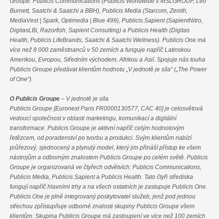
Groupe: Publicis Communications (Publicis Worldwide s MSLGROUP, Leo
Burnett, Saatchi & Saatchi a BBH), Publicis Media (Starcom, Zenith,
MediaVest | Spark, Optimedia | Blue 499), Publicis.Sapient (SapientNitro,
DigitasLBi, Razorfish, Sapient Consulting) a Publicis Health (Digitas
Health, Publicis LifeBrands, Saatchi & Saatchi Wellness). Publicis One má
více než 8 000 zaměstnanců v 50 zemích a funguje napříč Latinskou
Amerikou, Evropou, Středním východem, Afrikou a Asií. Spojuje nás touha
Publicis Groupe předávat klientům hodnotu „V jednotě je síla“ („The Power
of One“).
O Publicis Groupe
– V jednotě je síla
Publicis Groupe [Euronext Paris FR0000130577, CAC 40] je celosvětová
vedoucí společnost v oblasti marketingu, komunikací a digitální
transformace. Publicis Groupe je aktivní napříč celým hodnotovým
řetězcem, od poradenství po tvorbu a produkci. Svým klientům nabízí
průřezový, sjednocený a plynulý model, který jim přináší přístup ke všem
nástrojům a odborným znalostem Publicis Groupe po celém světě. Publicis
Groupe je organizovaná ve čtyřech odvětvích: Publicis Communications,
Publicis Media, Publicis.Sapient a Publicis Health. Tato čtyři střediska
fungují napříč hlavními trhy a na všech ostatních je zastupuje Publicis One.
Publicis One je plně integrovaný poskytovatel služeb, jenž pod jednou
střechou zpřístupňuje odborné znalosti skupiny Publicis Groupe všem
klientům. Skupina Publicis Groupe má zastoupení ve více než 100 zemích