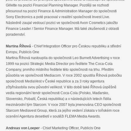
Gillette na pozici Financial Planning Manager. Později se rozhodl
přesunout na pozici Finance & Administration Manager do společnosti
Sony Electronics a poté pracoval v realitní společnosti Invest Live.
Následně zaujal vedoucí pozici ve společnosti Avon Cosmetics jakožto
Finance Leader / Senior Finance Manager. Má také zkušenosti z oblasti
poradenství.
Martina Říhová
- Chief Integration Officer pro Českou republiku a střední
Evropu, Publicis One
Martina Říhová nastoupila do společnosti Leo Burnett Advertising v roce
1999 na pozici Strategic Media Director pro ředitele The Coca-Cola
Company, prvního místního ředitele této společnosti na trhu. Předtím
působila ve společnosti Mediacom. V roce 2002 spustila Říhová pobočku
společnosti MediaVest v České republice a za 3 roky agentura
zčtyřnásobila svou původní velikost. V této době také Říhová úspěšně
vedla regionální tendr společnosti Coca-Cola (Polsko, Maďarsko,
Slovensko, Pobaltí, Česká republika) a v následujících letech řídila
mezinárodní tým Starcom. V roce 2007 byla jmenována CEO společnosti
Starcom Mediavest Group, která za jejího vedení získala v loňském roce
ocenění Agentura desetiletí v soutěži FLEMA Media Awards.
Andreas von Loeper
- Chief Marketing Officer, Publicis One