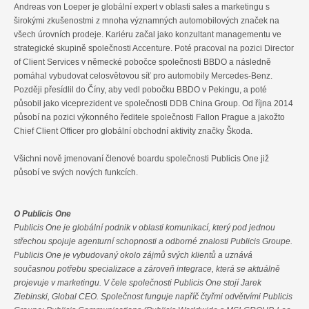
Andreas von Loeper je globální expert v oblasti sales a marketingu s
širokými zkušenostmi z mnoha významných automobilových značek na
všech úrovních prodeje. Kariéru začal jako konzultant managementu ve
strategické skupině společnosti Accenture. Poté pracoval na pozici Director
of Client Services v německé pobočce společnosti BBDO a následně
pomáhal vybudovat celosvětovou síť pro automobily Mercedes-Benz.
Později přesídlil do Číny, aby vedl pobočku BBDO v Pekingu, a poté
působil jako viceprezident ve společnosti DDB China Group. Od října 2014
působí na pozici výkonného ředitele společnosti Fallon Prague a jakožto
Chief Client Officer pro globální obchodní aktivity značky Škoda.
Všichni nově jmenovaní členové boardu společnosti Publicis One již
působí ve svých nových funkcích.
O Publicis One
Publicis One je globální podnik v oblasti komunikací, který pod jednou
střechou spojuje agenturní schopnosti a odborné znalosti Publicis Groupe.
Publicis One je vybudovaný okolo zájmů svých klientů a uznává
současnou potřebu specializace a zároveň integrace, která se aktuálně
projevuje v marketingu. V čele společnosti Publicis One stojí Jarek
Ziebinski, Global CEO. Společnost funguje napříč čtyřmi odvětvími Publicis