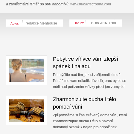
a zaměstnává téměř 80 000 odborníků.
www.publicisgroupe.com
redakce Menhouse
Datum:
15.08.2016 00:00
Autor:
Pobyt ve vířivce vám zlepší
spánek i náladu
Přemýšlíte nad tím, jak si zpříjemnit zimu?
Přinášíme vám několik důvodů, proč byste se
měli nad pořízením vířivky přeci jen zamyslet.
Zharmonizujte ducha i tělo
pomocí vůní
Zpříjemněme si čas strávený doma vůní, která
zharmonizujme ducha i tělo a navodí
dokonalý okamžik nejen pro odpočinek.