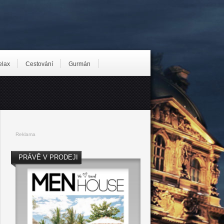
elax
Cestování
Gurmán
Reklama
PRÁVĚ V PRODEJI