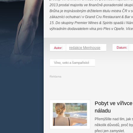
2013 prodal majoritu ve finančně-poradenské sku
Brůha je trojnásobným držitelem titulu mistra ČR v 
zákazníci ochutnat i v Grand Cru Restaurant & Bar v
15. Do skupiny Premier Wines & Spirits spadá i Náro
výhradním dodavatelem vína pro Ples v Opeře. Víc
redakce Menhouse
Datum:
Autor:
Víno, sekt a šampaňské
Reklama
Pobyt ve vířivce
náladu
Přemýšlíte nad tím, jak
několik důvodů, proč by
přeci jen zamyslet.