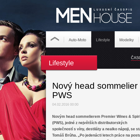
Auto-Moto
Lifestyle
Modelky
ČAS
Lifestyle
Nový head sommelier
PWS
04.02.2016 00:00
Novým head sommelierem Premier Wines & Spiri
(PWS), jedné z největších distributorských
společností s víny, destiláty a nealko nápoji, se st
Tomáš Brůha. „Po jedenácti letech práce na post