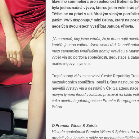
hlavního sommeliera pro společnost Bohemia Sek
byla jednoznačná výzva, kterou jsem velmi rád při
Těším se na práci s tak širokým vinným portfoli
jakým PWS disponuje,“ míní Brůha, který na pozic
necelých dvou letech vystřídal Jakuba Přibyla.
„
V momentě, kdy jsme věděli, že je třeba najít no
kariéře jasnou volbou. Jsem velmi rád, že naši nabídku 
mezi samotnými vinařskými domy,
“ vysvětluje Marti
výběr vín do portfolia společnosti, degustace a gal
marketingovým týmem.
Trojnásobný vítěz mistrovství České Republiky Tro
mezinárodních soutěžích Tomáš Brůha nastoupil do P
největší výstavy vín a destilátů v ČR Galadegustace 
novým týmem ihned v začátku pracovat na takto vel
čeká otevřená galadegustace Premier Bourgogne et 
Brůha.
O Premier Wines & Spirits
Historie společnosti Premier Wines & Spirits sahá
prodeji vín a lihovin a může se pochlubit nejširším s