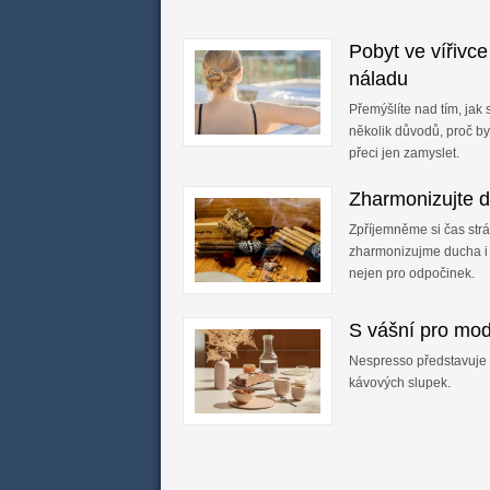
Pobyt ve vířivce
náladu
Přemýšlíte nad tím, jak
několik důvodů, proč by
přeci jen zamyslet.
Zharmonizujte d
Zpříjemněme si čas str
zharmonizujme ducha i 
nejen pro odpočinek.
S vášní pro mod
Nespresso představuje
kávových slupek.