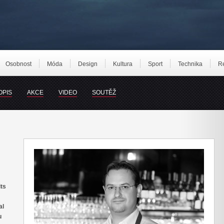
Osobnost
Móda
Design
Kultura
Sport
Technika
R
OPIS
AKCE
VIDEO
SOUTĚŽ
ts
al
u