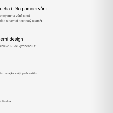
ucha i tělo pomocí vůní
ávený doma vůní, která
tělo a navodí dokonalý okamžik
erní design
 kolekci Nude vyrobenou z
ím na nejkrásnější pláže celého
vě Roatan.