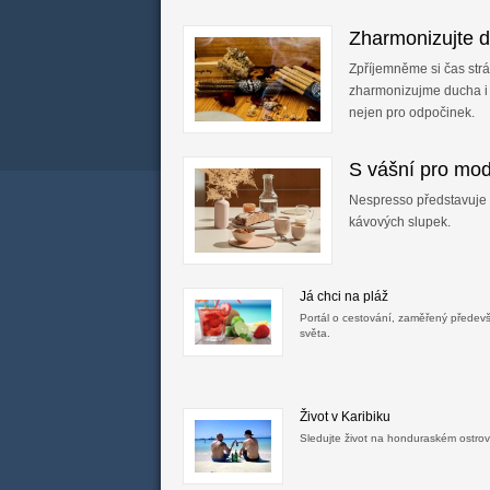
Zharmonizujte d
Zpříjemněme si čas str
zharmonizujme ducha i 
nejen pro odpočinek.
S vášní pro mod
Nespresso představuje
kávových slupek.
Já chci na pláž
Portál o cestování, zaměřený předevš
světa.
Život v Karibiku
Sledujte život na honduraském ostro