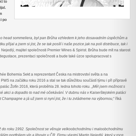
t to
jal.
em
i po
vého head sommeliera, byl pan Brůha vzhledem k jeho dosavadním úspěchům a
přijal a jsem si jist, že se tak posílí i naše pozice jak na poli distribuce, tak i
n Nejedlý, majitel společnosti Premier Wines & Spirist. Brůha bude mít na starost
adegustace, prezentaci společnosti a bude také úzce spolupracovat s
phée Bohemia Sekt a reprezentant Česka na mistrovství světa a na
WS na začátku roku 2016 a stal se tak důležitou součástí týmu i při přípravě
palác Žofín 2016, která proběhla 28. ledna tohoto roku. „
Měl jsem možnost s
ké akci a dopadlo to nad mé očekávání. V dubnu nás v Kaiserštejském paláci
Champagne a já už jsem si nyní jist, že i tu zvládneme na výbornou,
“ říká
 až do roku 1992. Společnost se věnuje velkoobchodnímu i maloobchodnímu
tálým portfoliem vín a lihovin v ČR. Firmu vlastní Martin Nejedlý, který v roce