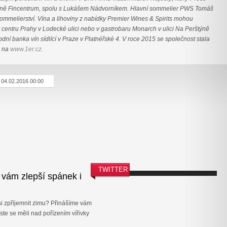
pině Fincentrum, spolu s Lukášem Nádvorníkem. Hlavní sommelier PWS Tomáš
sommelierství. Vína a lihoviny z nabídky Premier Wines & Spirits mohou
 centru Prahy v Lodecké ulici nebo v gastrobaru Monarch v ulici Na Perštýně
dní banka vín sídlící v Praze v Platnéřské 4. V roce 2015 se společnost stala
e na
www.1er.cz
.
04.02.2016 00:00
TWITTER
 vám zlepší spánek i
 si zpříjemnit zimu? Přinášíme vám
ste se měli nad pořízením vířivky