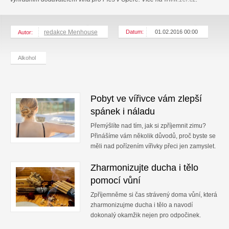
redakce Menhouse
Datum:
01.02.2016 00:00
Autor:
Alkohol
Pobyt ve vířivce vám zlepší
spánek i náladu
Přemýšlíte nad tím, jak si zpříjemnit zimu?
Přinášíme vám několik důvodů, proč byste se
měli nad pořízením vířivky přeci jen zamyslet.
Zharmonizujte ducha i tělo
pomocí vůní
Zpříjemněme si čas strávený doma vůní, která
zharmonizujme ducha i tělo a navodí
dokonalý okamžik nejen pro odpočinek.