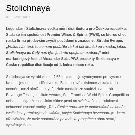
Stolichnaya
Relax
01.02.2016 00:00
Cestování
Legendární Stolichnaya vodka mění distributora pro Českou republiku.
Stala se jím společnost Premier Wines & Spirits (PWS), se kterou chce
Gurmán
ruská firma především zvýšit povědomí o značce ve Střední Evropě.
„
Velice nás těší, že se nám podařilo získat tak ikonickou značku, jakou
Stolichnaya je. Celý náš tým je tímto spojením nadšen,
“ míní
marketingový ředitel Alexander Suja. PWS produkty Stolichnaya v
České republice distribuuje od 1. ledna tohoto roku.
Stolichnaya se vyrábí více než 65 let a dnes je synonymem pro vysoce
kvalitní, jemnou a tradiční vodku. Za dobu své existence získala řadu
ocenění, mezi nimiž nechybějí zlaté medaile ze soutěží a veletrhů
Beverage Testing Institute Awards, San Francisco World Spirits Competition
nebo Leipziger Messe. Jako vůbec první na světě začala produkovat
ochucené ovocné vodky. „
Trh v České republice je momentálně nakloněn
kvalitním a prémiovým destilátům, jakým Stolichnaya bezesporu je. Jsem
přesvědčen, že naše spolupráce povede ku prospěchu obou stran,
”
vysvětluje Suja.