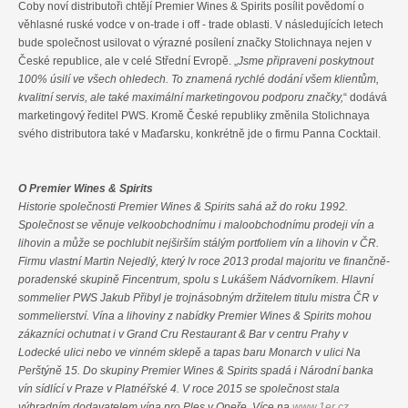
Coby noví distributoři chtějí Premier Wines & Spirits posílit povědomí o
věhlasné ruské vodce v on-trade i off - trade oblasti. V následujících letech
bude společnost usilovat o výrazné posílení značky Stolichnaya nejen v
České republice, ale v celé Střední Evropě. „
Jsme připraveni poskytnout
100% úsilí ve všech ohledech. To znamená rychlé dodání všem klientům,
kvalitní servis, ale také maximální marketingovou podporu značky,
“ dodává
marketingový ředitel PWS. Kromě České republiky změnila Stolichnaya
svého distributora také v Maďarsku, konkrétně jde o firmu Panna Cocktail.
O Premier Wines & Spirits
Historie společnosti Premier Wines & Spirits sahá až do roku 1992.
Společnost se věnuje velkoobchodnímu i maloobchodnímu prodeji vín a
lihovin a může se pochlubit nejširším stálým portfoliem vín a lihovin v ČR.
Firmu vlastní Martin Nejedlý, který lv roce 2013 prodal majoritu ve finančně-
poradenské skupině Fincentrum, spolu s Lukášem Nádvorníkem. Hlavní
sommelier PWS Jakub Přibyl je trojnásobným držitelem titulu mistra ČR v
sommelierství. Vína a lihoviny z nabídky Premier Wines & Spirits mohou
zákazníci ochutnat i v Grand Cru Restaurant & Bar v centru Prahy v
Lodecké ulici nebo ve vinném sklepě a tapas baru Monarch v ulici Na
Perštýně 15. Do skupiny Premier Wines & Spirits spadá i Národní banka
vín sídlící v Praze v Platnéřské 4. V roce 2015 se společnost stala
výhradním dodavatelem vína pro Ples v Opeře. Více na
www.1er.cz
.