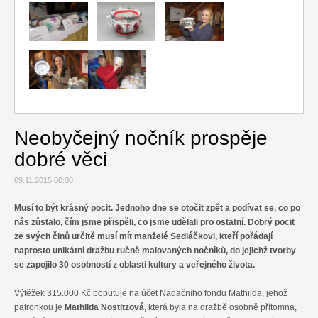
Relax
Cestování
Gurmán
Neobyčejný nočník prospěje
dobré věci
09.11.2015 00:00
Musí to být krásný pocit. Jednoho dne se otočit zpět a podívat se, co po
nás zůstalo, čím jsme přispěli, co jsme udělali pro ostatní. Dobrý pocit
ze svých činů určitě musí mít manželé Sedláčkovi, kteří pořádají
naprosto unikátní dražbu ručně malovaných nočníků, do jejichž tvorby
se zapojilo 30 osobností z oblasti kultury a veřejného života.
Výtěžek 315.000 Kč poputuje na účet Nadačního fondu Mathilda, jehož
patronkou je
Mathilda Nostitzová
, která byla na dražbě osobně přítomna,