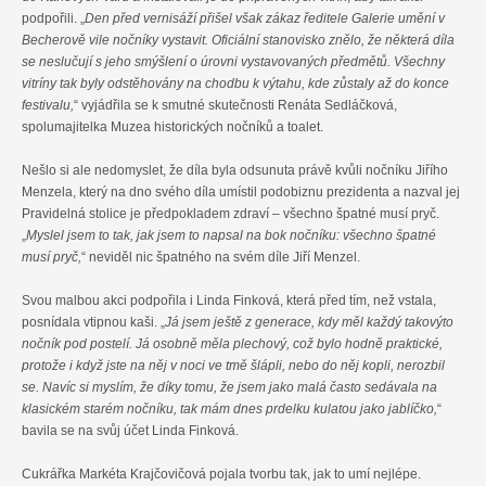
podpořili. „
Den před vernisáží přišel však zákaz ředitele Galerie umění v
Becherově vile nočníky vystavit. Oficiální stanovisko znělo, že některá díla
se neslučují s jeho smýšlení o úrovni vystavovaných předmětů. Všechny
vitríny tak byly odstěhovány na chodbu k výtahu, kde zůstaly až do konce
festivalu,
“ vyjádřila se k smutné skutečnosti Renáta Sedláčková,
spolumajitelka Muzea historických nočníků a toalet.
Nešlo si ale nedomyslet, že díla byla odsunuta právě kvůli nočníku Jiřího
Menzela, který na dno svého díla umístil podobiznu prezidenta a nazval jej
Pravidelná stolice je předpokladem zdraví – všechno špatné musí pryč.
„
Myslel jsem to tak, jak jsem to napsal na bok nočníku: všechno špatné
musí pryč,
“ neviděl nic špatného na svém díle Jiří Menzel.
Svou malbou akci podpořila i Linda Finková, která před tím, než vstala,
posnídala vtipnou kaši. „
Já jsem ještě z generace, kdy měl každý takovýto
nočník pod postelí. Já osobně měla plechový, což bylo hodně praktické,
protože i když jste na něj v noci ve tmě šlápli, nebo do něj kopli, nerozbil
se. Navíc si myslím, že díky tomu, že jsem jako malá často sedávala na
klasickém starém nočníku, tak mám dnes prdelku kulatou jako jablíčko,
“
bavila se na svůj účet Linda Finková.
Cukrářka Markéta Krajčovičová pojala tvorbu tak, jak to umí nejlépe.