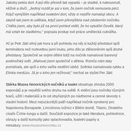
Jakoby pekla dort. A její dílo přesně tak vypadá – je sladké, k nakousnutí,
něžné a dívčí. „
Jediný rozdíl je asi v tom, že jsem nočník nemusela péct.
Když vymýšlím například svatební dort, vždy si nejdřív namaluji skicu. A
stejně tak jsem to udělala, když jsem přemýšlela nad zdobením nočníku.
Chtěla jsem, aby bylo již na první pohled vidět, že ho vytvářel člověk, který
má vztah ke sladkému,
“ popsala postup své práce umělecká cukrářka.
Ač je Petr Jákl silný jak hora a při pohledu na něj si každý představí spíš
terminátora než rozkvetlou jarní louku, jeho dílo je ztělesněním spíš druhé
představy. Společně se svými dětmi totiž na nočník namaloval barevný
podmořský svět. „
Maloval jsem společně s dětma. Romča nám taky
pomáhala, ale spíš u toho vařila nedělní oběd. Sofinka namalovala rybku a
Elinka medúzu. Já je u toho jen režíroval,
“ nechal se slyšet Per Jákl.
Sbírka Muzea historických nočníků a toalet
obsahuje zhruba 2000
exponátů a je největší svého druhu na světě. K vidění jsou nočníky různých
tvarů, užití i materiálů a to od obyčejných po nádherné a cenné skvosty s
vlastní historií. Mezi nejvzácnější patří například nočník vyrobený pro
Napoleona Bonaparte, Lincolnovu ložnici v Bílém domě, Titanic, čínského
císaře Čchie-lunga a další. Součástí expozice je také literatura, pohlednice,
obrazy a další kuriozity jako splachovadla, toaletní papíry a
miniatury.
www.muzeumnocniku.cz