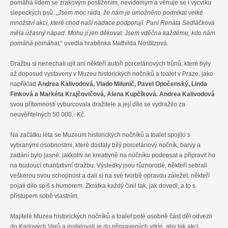
pomáhá lidem se zrakovým postižením, nevidomým a věnuje se i výcviku
slepeckých psů. „
Jsem moc ráda, že nám je umožněno podnikat velké
množství akcí, které chod naší nadace podporují. Paní Renáta Sedláčková
měla úžasný nápad. Mohu jí jen děkovat. Jsem vděčna každému, kdo nám
pomáhá pomáhat,
“ uvedla hraběnka Mathilda Nostitzová.
Dražbu si nenechali ujít ani někteří autoři porcelánových trůnů, které byly
až doposud vystaveny v Muzeu historických nočníků a toalet v Praze, jako
například
Andrea Kalivodová, Vlado Milunič, Pavel Opočenský, Linda
Finková a Markéta Krajčovičová, Alena Kupčíková. Andrea Kalivodová
svou přítomností vyburcovala dražitele a její dílo se vydražilo za
neuvěřitelných 50 000,- Kč.
Na začátku léta se Muzeum historických nočníků a toalet spojilo s
vybranými osobnostmi, které dostaly bílý porcelánový nočník, barvy a
zadání bylo jasné: jakkoliv se kreativně na nočníku podepsat a připravit ho
na budoucí charitativní dražbu. Výsledky jsou různorodé, někteří sebrali
veškerou svou schopnost a dali si na své tvorbě opravdu záležet, někteří
pojali dílo spíš s humorem. Zkrátka každý činil tak, jak dovedl, a to s
přístupem sobě vlastním.
Majitelé Muzea historických nočníků a toalet poté osobně část děl odvezli
do Karlových Varů a instalovali je do připravených vitrín, aby tak akci