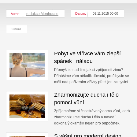
redakce Menhouse
Datum:
09.11.2015 00:00
Autor:
Kultura
Pobyt ve vířivce vám zlepší
spánek i náladu
Přemýšlíte nad tím, jak si zpříjemnit zimu?
Přinášíme vám několik důvodů, proč byste se
měli nad pořízením vířivky přeci jen zamyslet.
Zharmonizujte ducha i tělo
pomocí vůní
Zpříjemněme si čas strávený doma vůní, která
zharmonizujme ducha i tělo a navodí
dokonalý okamžik nejen pro odpočinek.
S vášní pro moderní design