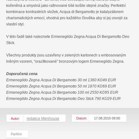
kořeněná a smyslná jako rafinované bílé košile stejné značky. Perfektní
kombinace kontrastních složek, Acqua di Bergamotto je katalyzátorem
charismatických emocí, vhodná pro každého člověka aby si jej osvojil za
vlastní styl.
V této řadě také naleznete Ermenegildo Zegna Acqua Di Bergamotto Deo
Stick.
Všechny produkty jsou uzavřeny v zelených kartonech s embosovaným
lněným vzorem, “orazítkované” bronzovým logem Ermenegildo Zegna.
Doporučená cena
Ermenegildo Zegna Acqua Di Bergamotto 30 ml 1360 Kč/49 EUR
Ermenegildo Zegna Acqua Di Bergamotto 50 ml 1870 Kč/69 EUR
Ermenegildo Zegna Acqua Di Bergamotto 100 ml 2550 Kč/95 EUR
Ermenegildo Zegna Acqua Di Bergamotto Deo Stick 790 Kč/29 EUR
redakce Menhouse
Datum:
17.08.2015 09:00
Autor:
Parfém