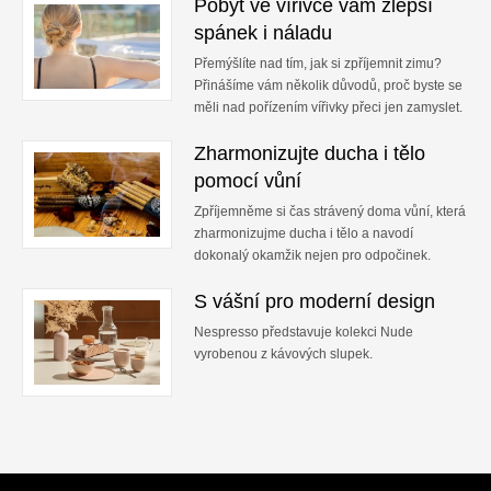
Pobyt ve vířivce vám zlepší
spánek i náladu
Přemýšlíte nad tím, jak si zpříjemnit zimu?
Přinášíme vám několik důvodů, proč byste se
měli nad pořízením vířivky přeci jen zamyslet.
Zharmonizujte ducha i tělo
pomocí vůní
Zpříjemněme si čas strávený doma vůní, která
zharmonizujme ducha i tělo a navodí
dokonalý okamžik nejen pro odpočinek.
S vášní pro moderní design
Nespresso představuje kolekci Nude
vyrobenou z kávových slupek.