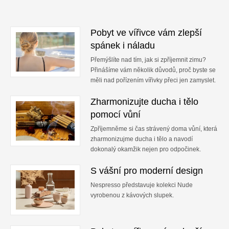
Pobyt ve vířivce vám zlepší
spánek i náladu
Přemýšlíte nad tím, jak si zpříjemnit zimu?
Přinášíme vám několik důvodů, proč byste se
měli nad pořízením vířivky přeci jen zamyslet.
Zharmonizujte ducha i tělo
pomocí vůní
Zpříjemněme si čas strávený doma vůní, která
zharmonizujme ducha i tělo a navodí
dokonalý okamžik nejen pro odpočinek.
S vášní pro moderní design
Nespresso představuje kolekci Nude
vyrobenou z kávových slupek.