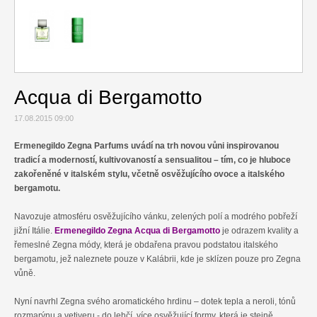
Relax
Cestování
Gurmán
Acqua di Bergamotto
17.08.2015 09:00
Ermenegildo Zegna Parfums uvádí na trh novou vůni inspirovanou
tradicí a moderností, kultivovaností a sensualitou – tím, co je hluboce
zakořeněné v italském stylu, včetně osvěžujícího ovoce a italského
bergamotu.
Navozuje atmosféru osvěžujícího vánku, zelených polí a modrého pobřeží
jižní Itálie.
Ermenegildo Zegna Acqua di Bergamotto
je odrazem kvality a
řemeslné Zegna módy, která je obdařena pravou podstatou italského
bergamotu, jež naleznete pouze v Kalábrii, kde je sklízen pouze pro Zegna
vůně.
Nyní navrhl Zegna svého aromatického hrdinu – dotek tepla a neroli, tónů
rozmarýnu a vetiveru - do lehčí, více osvěžující formy, která je stejně